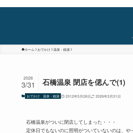
蒲田・石橋阪大前・十三を中心に食べ歩き/居酒屋巡り/銭湯/温泉/旅/まちあるき/
ホーム
おでかけ
温泉・銭湯
2026
石橋温泉 閉店を偲んで(1)
3/31
おでかけ
温泉・銭湯
2012年5月26日
2026年3月31日
石橋温泉がついに閉店してしまった・・・
定休日でもないのに照明がついていないのは、や