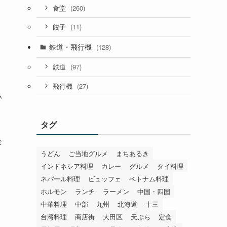
(260)
食堂
(11)
餃子
鉄道・飛行機
(128)
(97)
鉄道
(27)
飛行機
い
タグ
全
うどん
ご当地グルメ
まちあるき
インドネシア料理
カレー
グルメ
タイ料理
ネパール料理
ビュッフェ
ベトナム料理
ホルモン
ランチ
ラーメン
中国・四国
中華料理
中部
九州
北海道
十三
台湾料理
商店街
大田区
天ぷら
定食