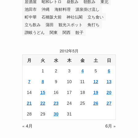
居酒屋
昭和レトロ
昼飲み
朝飲み
東北
池田市
沖縄
海鮮料理
源泉掛け流し
町中華
石橋阪大前
神社仏閣
立ち食い
立ち飲み
蒲田
観光スポット
角打ち
讃岐うどん
関東
関西
餃子
2012年5月
月
火
水
木
金
土
日
1
2
3
4
5
6
7
8
9
10
11
12
13
14
15
16
17
18
19
20
21
22
23
24
25
26
27
28
29
30
31
« 4月
6月 »