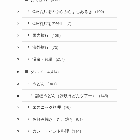
(102)
C級呑兵衛のぷらぷらまちあるき
(7)
C級呑兵衛の登山
(139)
国内旅行
(72)
海外旅行
(257)
温泉・銭湯
グルメ
(4,414)
(301)
うどん
(146)
讃岐うどん（讃岐うどんツアー）
(76)
エスニック料理
(61)
お好み焼き・たこ焼き
(114)
カレー・インド料理