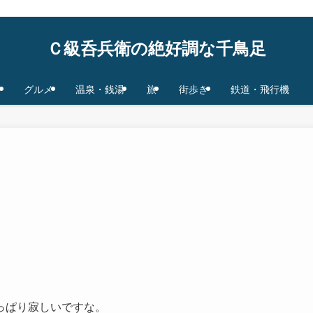
鉄道/飛行機 base in Tokyo/Osaka,JAPAN
Ｃ級呑兵衛の絶好調な千鳥足
グルメ
温泉・銭湯
旅
街歩き
鉄道・飛行機
っぱり寂しいですな。