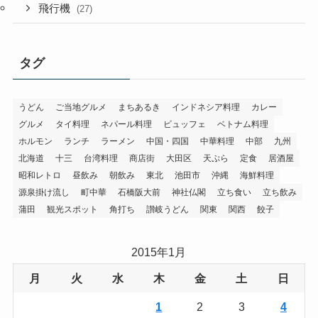
飛行機
(27)
タグ
うどん
ご当地グルメ
まちあるき
インドネシア料理
カレー
グルメ
タイ料理
ネパール料理
ビュッフェ
ベトナム料理
ホルモン
ランチ
ラーメン
中国・四国
中華料理
中部
九州
北海道
十三
台湾料理
商店街
大田区
天ぷら
定食
居酒屋
昭和レトロ
昼飲み
朝飲み
東北
池田市
沖縄
海鮮料理
源泉掛け流し
町中華
石橋阪大前
神社仏閣
立ち食い
立ち飲み
蒲田
観光スポット
角打ち
讃岐うどん
関東
関西
餃子
2015年1月
月
火
水
木
金
土
日
1
2
3
4