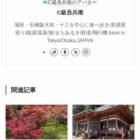
C級呑兵衛
蒲田・石橋阪大前・十三を中心に食べ歩き/居酒屋
巡り/銭湯/温泉/旅/まちあるき/鉄道/飛行機 base in
Tokyo/Osaka,JAPAN
関連記事