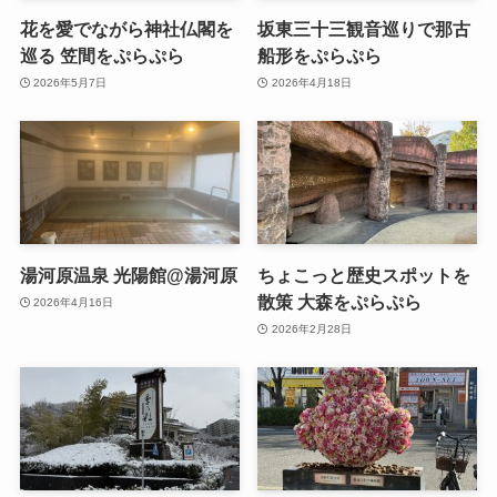
花を愛でながら神社仏閣を
坂東三十三観音巡りで那古
巡る 笠間をぷらぷら
船形をぷらぷら
2026年5月7日
2026年4月18日
湯河原温泉 光陽館@湯河原
ちょこっと歴史スポットを
散策 大森をぷらぷら
2026年4月16日
2026年2月28日