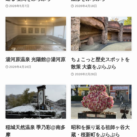
2026年5月7日
2026年4月18日
湯河原温泉 光陽館@湯河原
ちょこっと歴史スポットを
散策 大森をぷらぷら
2026年4月16日
2026年2月28日
稲城天然温泉 季乃彩@南多
昭和を振り返る祖師ヶ谷大
摩
蔵・桜新町をぷらぷら