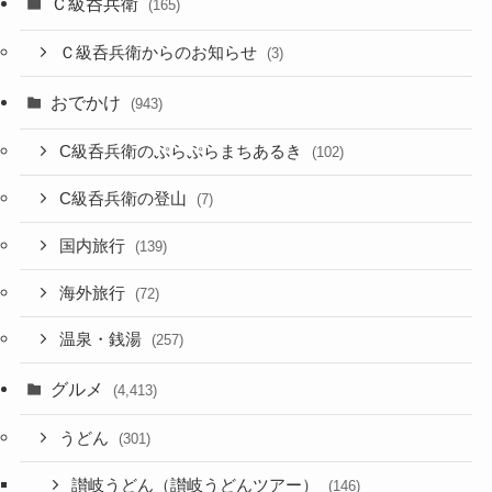
Ｃ級呑兵衛
(165)
Ｃ級呑兵衛からのお知らせ
(3)
おでかけ
(943)
C級呑兵衛のぷらぷらまちあるき
(102)
C級呑兵衛の登山
(7)
国内旅行
(139)
海外旅行
(72)
温泉・銭湯
(257)
グルメ
(4,413)
うどん
(301)
讃岐うどん（讃岐うどんツアー）
(146)