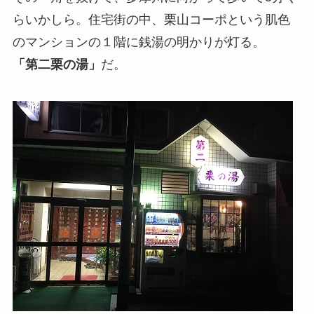
らいかしら。住宅街の中、栗山コーポという肌色
のマンションの１階に銭湯の明かりが灯る。
「第二栗の湯」
だ。