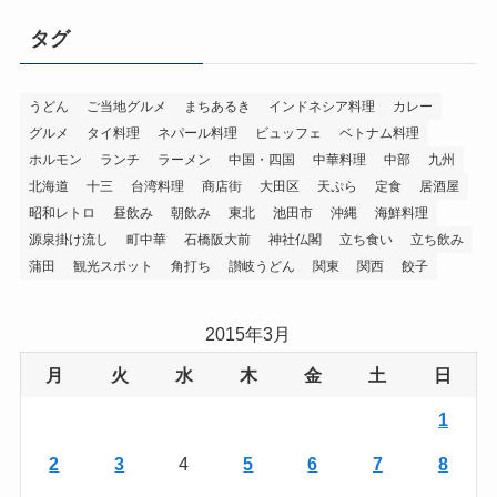
タグ
うどん
ご当地グルメ
まちあるき
インドネシア料理
カレー
グルメ
タイ料理
ネパール料理
ビュッフェ
ベトナム料理
ホルモン
ランチ
ラーメン
中国・四国
中華料理
中部
九州
北海道
十三
台湾料理
商店街
大田区
天ぷら
定食
居酒屋
昭和レトロ
昼飲み
朝飲み
東北
池田市
沖縄
海鮮料理
源泉掛け流し
町中華
石橋阪大前
神社仏閣
立ち食い
立ち飲み
蒲田
観光スポット
角打ち
讃岐うどん
関東
関西
餃子
2015年3月
月
火
水
木
金
土
日
1
2
3
4
5
6
7
8