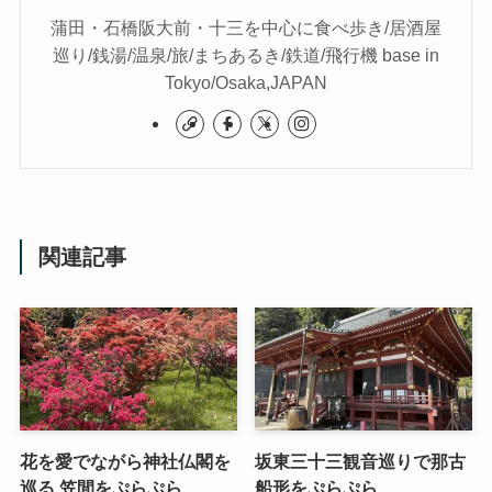
蒲田・石橋阪大前・十三を中心に食べ歩き/居酒屋
巡り/銭湯/温泉/旅/まちあるき/鉄道/飛行機 base in
Tokyo/Osaka,JAPAN
関連記事
花を愛でながら神社仏閣を
坂東三十三観音巡りで那古
巡る 笠間をぷらぷら
船形をぷらぷら