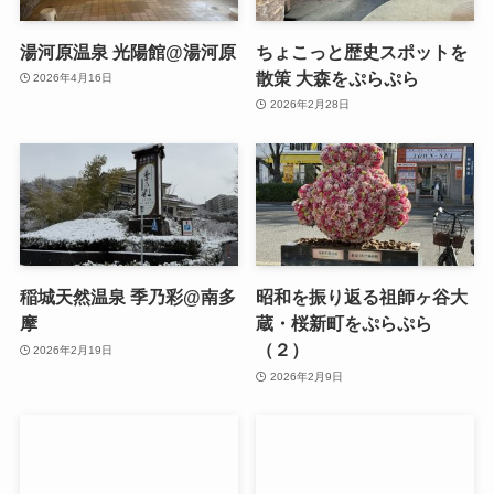
湯河原温泉 光陽館@湯河原
ちょこっと歴史スポットを
散策 大森をぷらぷら
2026年4月16日
2026年2月28日
稲城天然温泉 季乃彩@南多
昭和を振り返る祖師ヶ谷大
摩
蔵・桜新町をぷらぷら
（２）
2026年2月19日
2026年2月9日