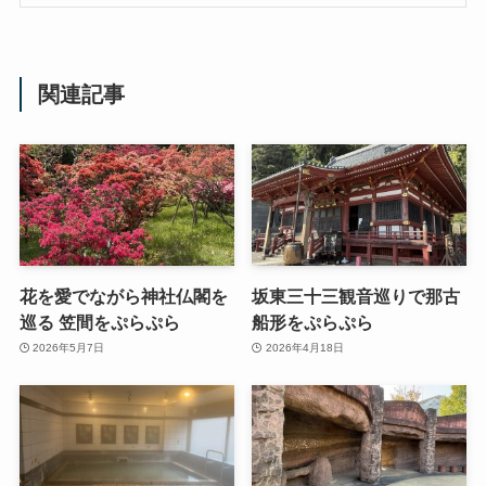
関連記事
花を愛でながら神社仏閣を
坂東三十三観音巡りで那古
巡る 笠間をぷらぷら
船形をぷらぷら
2026年5月7日
2026年4月18日