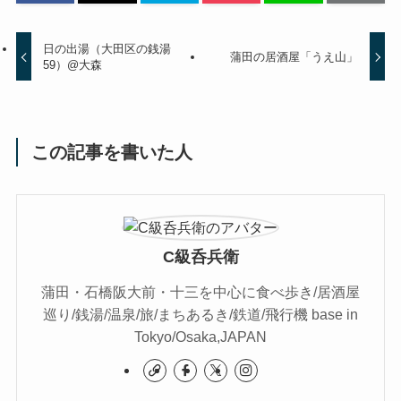
日の出湯（大田区の銭湯
蒲田の居酒屋「うえ山」
59）@大森
この記事を書いた人
C級呑兵衛
蒲田・石橋阪大前・十三を中心に食べ歩き/居酒屋
巡り/銭湯/温泉/旅/まちあるき/鉄道/飛行機 base in
Tokyo/Osaka,JAPAN