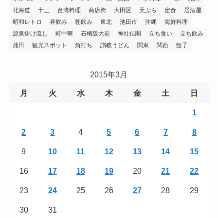
北海道
十三
台湾料理
商店街
大田区
天ぷら
定食
居酒屋
昭和レトロ
昼飲み
朝飲み
東北
池田市
沖縄
海鮮料理
源泉掛け流し
町中華
石橋阪大前
神社仏閣
立ち食い
立ち飲み
蒲田
観光スポット
角打ち
讃岐うどん
関東
関西
餃子
2015年3月
月
火
水
木
金
土
日
1
2
3
4
5
6
7
8
9
10
11
12
13
14
15
16
17
18
19
20
21
22
23
24
25
26
27
28
29
30
31