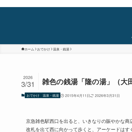
蒲田・石橋阪大前・十三を中心に食べ歩き/居酒屋巡り/銭湯/温泉/旅/まちあるき/
ホーム
おでかけ
温泉・銭湯
2026
雑色の銭湯「隆の湯」（大
3/31
おでかけ
温泉・銭湯
2015年4月11日
2026年3月31日
京急雑色駅西口を出ると、いきなりの賑やかな商
改札を出て西に向かって歩くと、アーケードはす