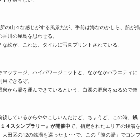
。
近所の山々な感じがする風景だが、手前は海なのかしら、船が描
の香川の屋島を思わせる。
？な絵が。これは、タイルに写真プリントされている。
キマッサージ、ハイパワージェットと、なかなかバラエティに
利用できるぞ。
温泉から湯を運んできているという。白濁の源泉をぬるめで楽
前後しているからややこしいんだけど、ちょうど、この時、
銭
０１４スタンプラリー』が開催中
で、指定されたエリアの銭湯
大田区の12の銭湯を巡ったよ･･･で、この「隆の湯」でコン