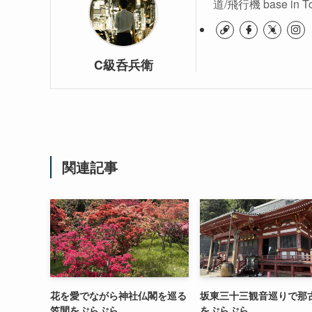
道/飛行機 base in T
C級呑兵衛
関連記事
花を愛でながら神社仏閣を巡る
坂東三十三観音巡りで那
笠間をぷらぷら
をぷらぷら