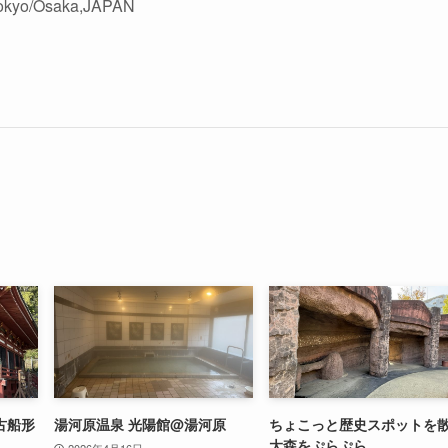
okyo/Osaka,JAPAN
古船形
湯河原温泉 光陽館@湯河原
ちょこっと歴史スポットを
大森をぷらぷら
2026年4月16日