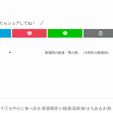
たらシェアしてね！
新蒲田の銭湯「秀の湯」（大田区の銭湯32）
十三を中心に食べ歩き/居酒屋巡り/銭湯/温泉/旅/まちあるき/鉄