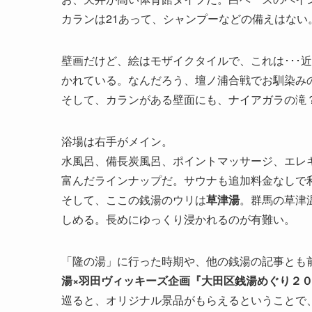
カランは21あって、シャンプーなどの備えはない
壁画だけど、絵はモザイクタイルで、これは･･･
かれている。なんだろう、壇ノ浦合戦でお馴染み
そして、カランがある壁面にも、ナイアガラの滝
浴場は右手がメイン。
水風呂、備長炭風呂、ポイントマッサージ、エレ
富んだラインナップだ。サウナも追加料金なしで
そして、ここの銭湯のウリは
草津湯
。群馬の草津
しめる。長めにゆっくり浸かれるのが有難い。
「隆の湯」に行った時期や、他の銭湯の記事とも
湯×羽田ヴィッキーズ企画『大田区銭湯めぐり２
巡ると、オリジナル景品がもらえるということで、