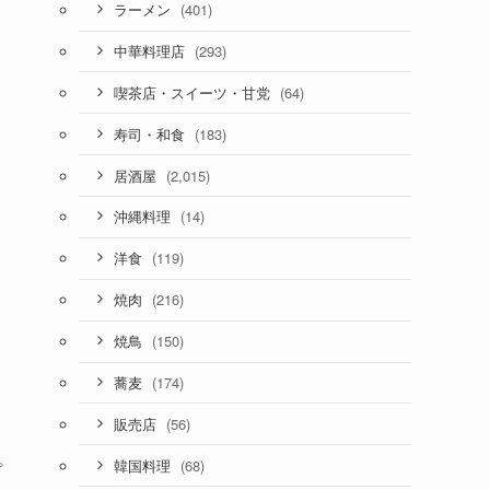
(401)
ラーメン
(293)
中華料理店
(64)
喫茶店・スイーツ・甘党
(183)
寿司・和食
(2,015)
居酒屋
(14)
沖縄料理
(119)
洋食
(216)
焼肉
(150)
焼鳥
(174)
蕎麦
(56)
販売店
を
(68)
韓国料理
プ