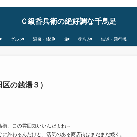
鉄道/飛行機 base in Tokyo/Osaka,JAPAN
Ｃ級呑兵衛の絶好調な千鳥足
グルメ
温泉・銭湯
旅
街歩き
鉄道・飛行機
田区の銭湯３）
店街。この雰囲気いいんだよね～
ぐに終わるんだけど、活気のある商店街はまだまだ続く。