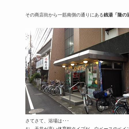
その商店街から一筋南側の通りにある
銭湯「隆の
さてさて、浴場は･･･
お、天井が高い体育館タイプだ。白ベースのペイ