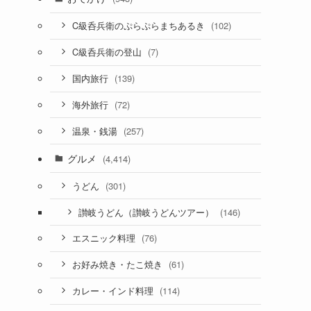
(102)
C級呑兵衛のぷらぷらまちあるき
(7)
C級呑兵衛の登山
(139)
国内旅行
(72)
海外旅行
(257)
温泉・銭湯
グルメ
(4,414)
(301)
うどん
(146)
讃岐うどん（讃岐うどんツアー）
(76)
エスニック料理
(61)
お好み焼き・たこ焼き
(114)
カレー・インド料理