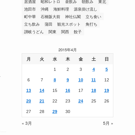
居酒屋
昭和レトロ
昼飲み
朝飲み
東北
池田市
沖縄
海鮮料理
源泉掛け流し
町中華
石橋阪大前
神社仏閣
立ち食い
立ち飲み
蒲田
観光スポット
角打ち
讃岐うどん
関東
関西
餃子
2015年4月
月
火
水
木
金
土
日
1
2
3
4
5
級
6
7
8
9
10
11
12
13
14
15
16
17
18
19
20
21
22
23
24
25
26
27
28
29
30
« 3月
5月 »