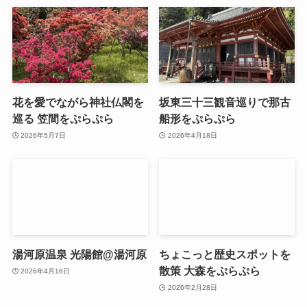
花を愛でながら神社仏閣を
坂東三十三観音巡りで那古
巡る 笠間をぷらぷら
船形をぷらぷら
2026年5月7日
2026年4月18日
湯河原温泉 光陽館@湯河原
ちょこっと歴史スポットを
散策 大森をぷらぷら
2026年4月16日
2026年2月28日