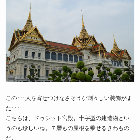
この･･･人を寄せつけなさそうな刺々しい装飾がま
た･･･
こちらは、ドゥシット宮殿。十字型の建造物とい
うのも珍しいね。７層もの屋根を乗せるきわもの
だ。