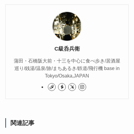
C級呑兵衛
蒲田・石橋阪大前・十三を中心に食べ歩き/居酒屋
巡り/銭湯/温泉/旅/まちあるき/鉄道/飛行機 base in
Tokyo/Osaka,JAPAN
関連記事