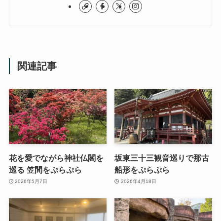
関連記事
花を愛でながら神社仏閣を
坂東三十三観音巡りで那古
巡る 笠間をぷらぷら
船形をぷらぷら
2026年5月7日
2026年4月18日