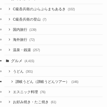
C級呑兵衛のぷらぷらまちあるき
(102)
C級呑兵衛の登山
(7)
国内旅行
(139)
海外旅行
(72)
温泉・銭湯
(257)
グルメ
(4,415)
うどん
(301)
讃岐うどん（讃岐うどんツアー）
(146)
エスニック料理
(76)
お好み焼き・たこ焼き
(61)