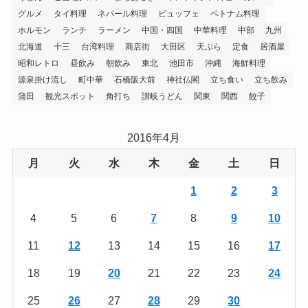
グルメ
タイ料理
ネパール料理
ビュッフェ
ベトナム料理
ホルモン
ランチ
ラーメン
中国・四国
中華料理
中部
九州
北海道
十三
台湾料理
商店街
大田区
天ぷら
定食
居酒屋
昭和レトロ
昼飲み
朝飲み
東北
池田市
沖縄
海鮮料理
源泉掛け流し
町中華
石橋阪大前
神社仏閣
立ち食い
立ち飲み
蒲田
観光スポット
角打ち
讃岐うどん
関東
関西
餃子
2016年4月
月
火
水
木
金
土
日
1
2
3
4
5
6
7
8
9
10
11
12
13
14
15
16
17
18
19
20
21
22
23
24
25
26
27
28
29
30