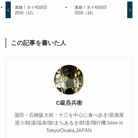
激旅！タイ4泊5日
激旅！タイ4泊5日
2016（12）
2016（14）
この記事を書いた人
C級呑兵衛
蒲田・石橋阪大前・十三を中心に食べ歩き/居酒屋
巡り/銭湯/温泉/旅/まちあるき/鉄道/飛行機 base in
Tokyo/Osaka,JAPAN