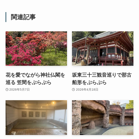
関連記事
花を愛でながら神社仏閣を
坂東三十三観音巡りで那古
巡る 笠間をぷらぷら
船形をぷらぷら
2026年5月7日
2026年4月18日