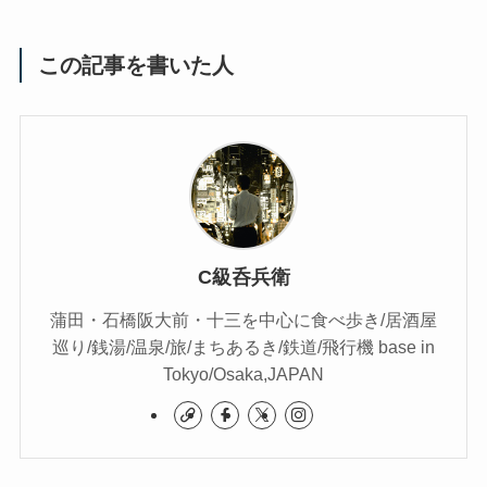
この記事を書いた人
C級呑兵衛
蒲田・石橋阪大前・十三を中心に食べ歩き/居酒屋
巡り/銭湯/温泉/旅/まちあるき/鉄道/飛行機 base in
Tokyo/Osaka,JAPAN