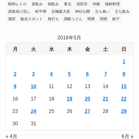
昭和レトロ
昼飲み
朝飲み
東北
池田市
沖縄
海鮮料理
源泉掛け流し
町中華
石橋阪大前
神社仏閣
立ち食い
立ち飲み
蒲田
観光スポット
角打ち
讃岐うどん
関東
関西
餃子
2016年5月
月
火
水
木
金
土
日
1
2
3
4
5
6
7
8
9
10
11
12
13
14
15
16
17
18
19
20
21
22
23
24
25
26
27
28
29
30
31
« 4月
6月 »