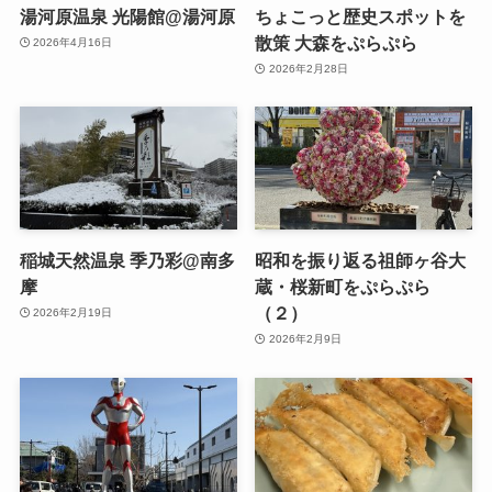
湯河原温泉 光陽館@湯河原
ちょこっと歴史スポットを
散策 大森をぷらぷら
2026年4月16日
2026年2月28日
稲城天然温泉 季乃彩@南多
昭和を振り返る祖師ヶ谷大
摩
蔵・桜新町をぷらぷら
（２）
2026年2月19日
2026年2月9日