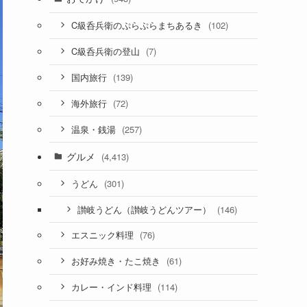
(102)
C級呑兵衛のぷらぷらまちあるき
(7)
C級呑兵衛の登山
(139)
国内旅行
(72)
海外旅行
(257)
温泉・銭湯
グルメ
(4,413)
(301)
うどん
(146)
讃岐うどん（讃岐うどんツアー）
(76)
エスニック料理
(61)
お好み焼き・たこ焼き
(114)
カレー・インド料理