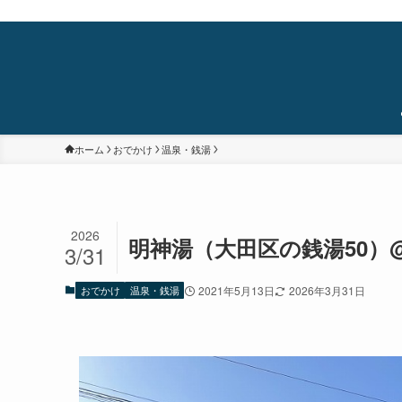
蒲田・石橋阪大前・十三を中心に食べ歩き/居酒屋巡り/銭湯/温泉/旅/まちあるき/
ホーム
おでかけ
温泉・銭湯
2026
明神湯（大田区の銭湯50）
3/31
おでかけ
温泉・銭湯
2021年5月13日
2026年3月31日