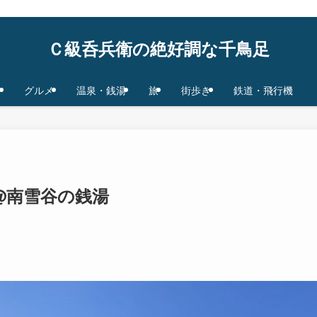
鉄道/飛行機 base in Tokyo/Osaka,JAPAN
Ｃ級呑兵衛の絶好調な千鳥足
グルメ
温泉・銭湯
旅
街歩き
鉄道・飛行機
@南雪谷の銭湯