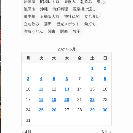
居酒屋
昭和レトロ
昼飲み
朝飲み
東北
池田市
沖縄
海鮮料理
源泉掛け流し
町中華
石橋阪大前
神社仏閣
立ち食い
立ち飲み
蒲田
観光スポット
角打ち
讃岐うどん
関東
関西
餃子
2021年5月
月
火
水
木
金
土
日
1
2
3
4
5
6
7
8
9
10
11
12
13
14
15
16
17
18
19
20
21
22
23
24
25
26
27
28
29
30
31
« 4月
6月 »