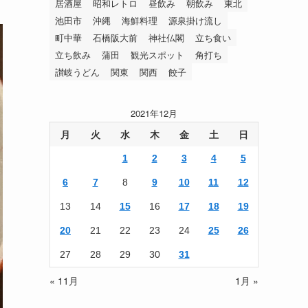
居酒屋
昭和レトロ
昼飲み
朝飲み
東北
池田市
沖縄
海鮮料理
源泉掛け流し
町中華
石橋阪大前
神社仏閣
立ち食い
立ち飲み
蒲田
観光スポット
角打ち
讃岐うどん
関東
関西
餃子
2021年12月
月
火
水
木
金
土
日
1
2
3
4
5
6
7
8
9
10
11
12
13
14
15
16
17
18
19
20
21
22
23
24
25
26
27
28
29
30
31
« 11月
1月 »