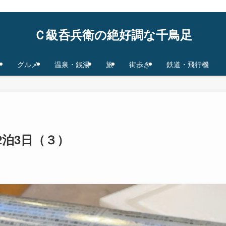
鉄道/飛行機 base in Tokyo/Osaka,JAPAN
Ｃ級呑兵衛の絶好調な千鳥足
グルメ
温泉・銭湯
旅
街歩き
鉄道・飛行機
2泊3日（３）