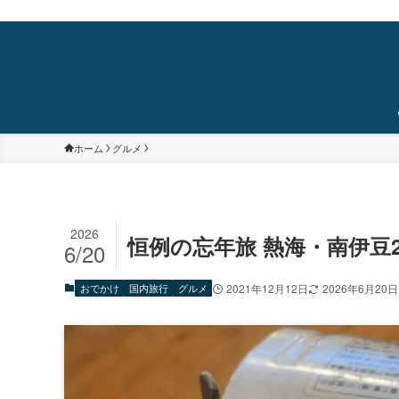
蒲田・石橋阪大前・十三を中心に食べ歩き/居酒屋巡り/銭湯/温泉/旅/まちあるき/
ホーム
グルメ
2026
恒例の忘年旅 熱海・南伊豆
6/20
おでかけ
国内旅行
グルメ
2021年12月12日
2026年6月20日