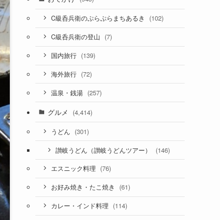
(102)
C級呑兵衛のぷらぷらまちあるき
(7)
C級呑兵衛の登山
(139)
国内旅行
(72)
海外旅行
(257)
温泉・銭湯
グルメ
(4,414)
(301)
うどん
(146)
讃岐うどん（讃岐うどんツアー）
(76)
エスニック料理
(61)
お好み焼き・たこ焼き
(114)
カレー・インド料理