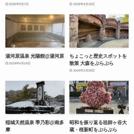
2026年5月7日
2026年4月18日
湯河原温泉 光陽館@湯河原
ちょこっと歴史スポットを
散策 大森をぷらぷら
2026年4月16日
2026年2月28日
稲城天然温泉 季乃彩@南多
昭和を振り返る祖師ヶ谷大
摩
蔵・桜新町をぷらぷら