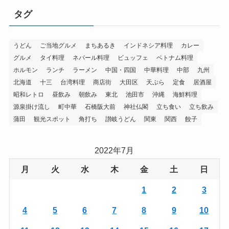
タグ
うどん
ご当地グルメ
まちあるき
インドネシア料理
カレー
グルメ
タイ料理
ネパール料理
ビュッフェ
ベトナム料理
ホルモン
ランチ
ラーメン
中国・四国
中華料理
中部
九州
北海道
十三
台湾料理
商店街
大田区
天ぷら
定食
居酒屋
昭和レトロ
昼飲み
朝飲み
東北
池田市
沖縄
海鮮料理
源泉掛け流し
町中華
石橋阪大前
神社仏閣
立ち食い
立ち飲み
蒲田
観光スポット
角打ち
讃岐うどん
関東
関西
餃子
2022年7月
月
火
水
木
金
土
日
1
2
3
4
5
6
7
8
9
10