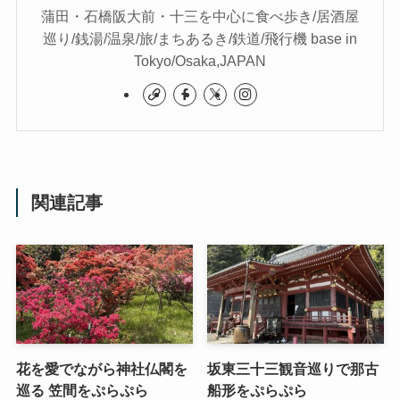
蒲田・石橋阪大前・十三を中心に食べ歩き/居酒屋
巡り/銭湯/温泉/旅/まちあるき/鉄道/飛行機 base in
Tokyo/Osaka,JAPAN
関連記事
花を愛でながら神社仏閣を
坂東三十三観音巡りで那古
巡る 笠間をぷらぷら
船形をぷらぷら