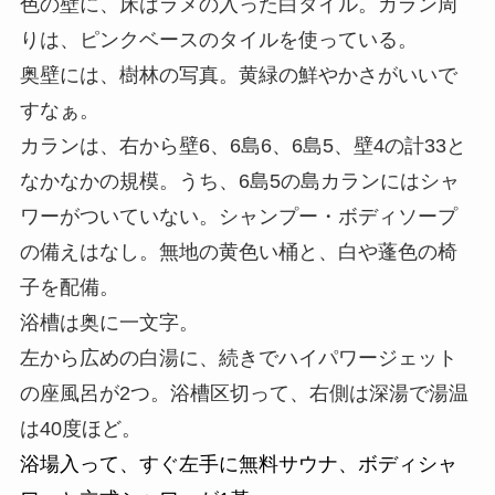
色の壁に、床はラメの入った白タイル。カラン周
りは、ピンクベースのタイルを使っている。
奥壁には、樹林の写真。黄緑の鮮やかさがいいで
すなぁ。
カランは、右から壁6、6島6、6島5、壁4の計33と
なかなかの規模。うち、6島5の島カランにはシャ
ワーがついていない。
シャンプー・ボディソープ
の備えはなし。
無地の黄色い桶と、白や蓬色の椅
子を配備。
浴槽は奥に一文字。
左から広めの白湯に、続きでハイパワージェット
の座風呂が2つ。浴槽区切って、右側は深湯で
湯温
は40度ほど。
浴場入って、すぐ左手に無料サウナ、ボディシャ