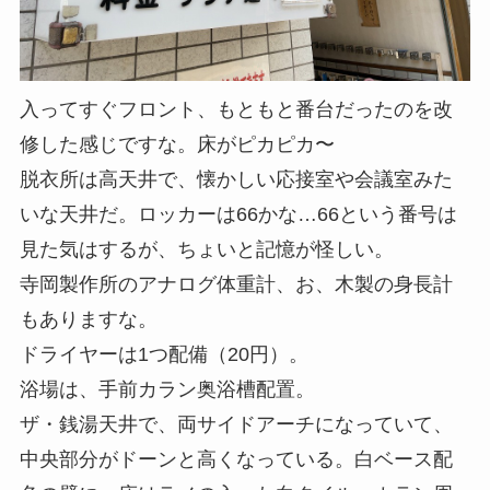
入ってすぐフロント、もともと番台だったのを改
修した感じですな。
床がピカピカ〜
脱衣所は高天井で、懐かしい応接室や会議室みた
いな天井だ。
ロッカーは66かな…66という番号は
見た気はするが、ちょいと記憶が怪しい。
寺岡製作所のアナログ体重計、お、
木製の身長計
もありますな。
ドライヤーは1つ配備（20円）。
浴場は、手前カラン奥浴槽配置。
ザ・銭湯天井で、両サイドアーチになっていて、
中央部分がドーンと高くなっている。
白ベース配