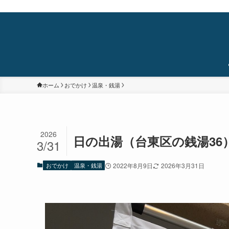
蒲田・石橋阪大前・十三を中心に食べ歩き/居酒屋巡り/銭湯/温泉/旅/まちあるき/
ホーム
おでかけ
温泉・銭湯
2026
日の出湯（台東区の銭湯36
3/31
おでかけ
温泉・銭湯
2022年8月9日
2026年3月31日