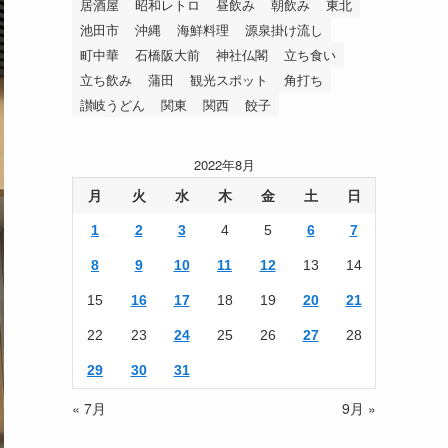
居酒屋
昭和レトロ
昼飲み
朝飲み
東北
池田市
沖縄
海鮮料理
源泉掛け流し
町中華
石橋阪大前
神社仏閣
立ち食い
立ち飲み
蒲田
観光スポット
角打ち
讃岐うどん
関東
関西
餃子
2022年8月
月
火
水
木
金
土
日
1
2
3
4
5
6
7
8
9
10
11
12
13
14
15
16
17
18
19
20
21
22
23
24
25
26
27
28
29
30
31
« 7月
9月 »