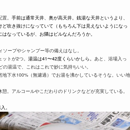
配置。
手前は通常天井、奥が高天井。銭湯な天井というより、
けど吹き抜けになっていて（もちろん下は見えないようになっ
にはなっているが、お隣はビルなんだろうか。
ディソープやシャンプー等の備えはなし。
ェットが2つ。
湯温は41〜42度くらいかしら。
あと、浴場入っ
ほどの湯温で、これはこれで妙に気持ちいい。
地下水100%（無濾過）でお湯を沸かしているそうな。いい
休憩。アルコールやこだわりのドリンクなどが充実している。
購入。