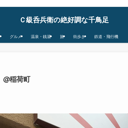
鉄道/飛行機 base in Tokyo/Osaka,JAPAN
Ｃ級呑兵衛の絶好調な千鳥足
グルメ
温泉・銭湯
旅
街歩き
鉄道・飛行機
）@稲荷町