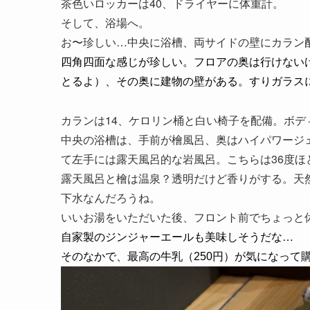
茶色いロッカーは40、ドライヤーに体重計。
そして、浴場へ。
お〜珍しい…中央に浴槽、両サイドの壁にカラン
四角四面な感じが珍しい。フロアの奥は行けない
とるよ）、その奥に建物の壁がある。
すりガラス
カランは14、ケロリン桶と白い椅子を配備。ボ
中央の浴槽は、手前が檜風呂、奥はハイパワージ
て左手には露天風呂的な岩風呂。こちらは36度
露天風呂と檜は温泉？透明だけど香りがする。天然
下水なんだろうね。
いいお湯をいただいた後、フロント前でちょっと
自家製のジンジャーエールも美味しそうだな…
そのなかで、最高の牛乳（250円）が気になって