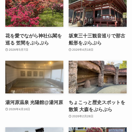
花を愛でながら神社仏閣を
坂東三十三観音巡りで那古
巡る 笠間をぷらぷら
船形をぷらぷら
2026年5月7日
2026年4月18日
湯河原温泉 光陽館@湯河原
ちょこっと歴史スポットを
散策 大森をぷらぷら
2026年4月16日
2026年2月28日