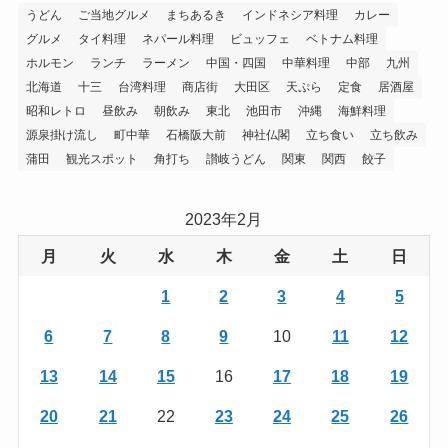
うどん
ご当地グルメ
まちあるき
インドネシア料理
カレー
グルメ
タイ料理
ネパール料理
ビュッフェ
ベトナム料理
ホルモン
ランチ
ラーメン
中国・四国
中華料理
中部
九州
北海道
十三
台湾料理
商店街
大田区
天ぷら
定食
居酒屋
昭和レトロ
昼飲み
朝飲み
東北
池田市
沖縄
海鮮料理
源泉掛け流し
町中華
石橋阪大前
神社仏閣
立ち食い
立ち飲み
蒲田
観光スポット
角打ち
讃岐うどん
関東
関西
餃子
2023年2月
月
火
水
木
金
土
日
1
2
3
4
5
6
7
8
9
10
11
12
13
14
15
16
17
18
19
20
21
22
23
24
25
26