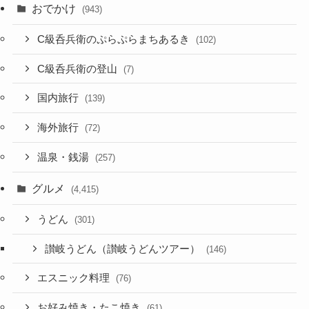
おでかけ
(943)
C級呑兵衛のぷらぷらまちあるき
(102)
C級呑兵衛の登山
(7)
国内旅行
(139)
海外旅行
(72)
温泉・銭湯
(257)
グルメ
(4,415)
うどん
(301)
讃岐うどん（讃岐うどんツアー）
(146)
エスニック料理
(76)
お好み焼き・たこ焼き
(61)