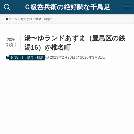
Ｃ級呑兵衛の絶好調な千鳥足
ホーム
おでかけ
温泉・銭湯
湯〜ゆランドあずま（豊島区の銭
2026
3/31
湯16）@椎名町
2023年2月20日
2026年3月31日
おでかけ
温泉・銭湯