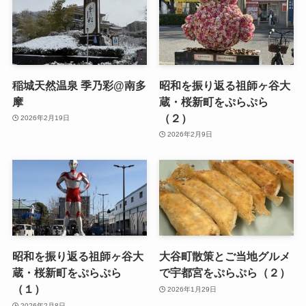
稲城天然温泉 季乃彩@南多
昭和を振り返る祖師ヶ谷大
摩
蔵・桜新町をぷらぷら
（２）
2026年2月19日
2026年2月9日
昭和を振り返る祖師ヶ谷大
大谷町散策とご当地グルメ
蔵・桜新町をぷらぷら
で宇都宮をぷらぷら（２）
（１）
2026年1月29日
2026年2月8日