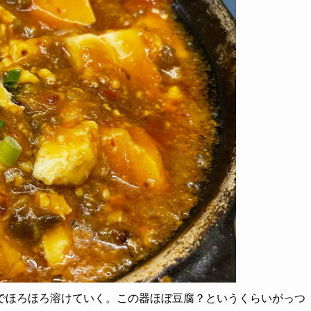
でほろほろ溶けていく
。この器ほぼ豆腐？というくらいがっつ