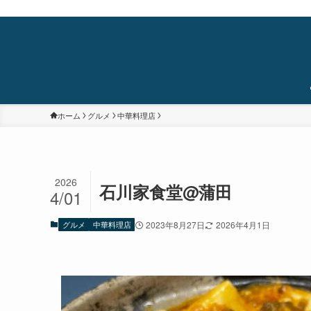
蒲田・石橋阪大前・十三を中心に食べ歩き/居酒屋巡り/銭湯/温泉/旅/まちあるき/
ホーム
グルメ
中華料理店
2026
石川家食堂@蒲田
4/01
グルメ
中華料理店
2023年8月27日
2026年4月1日