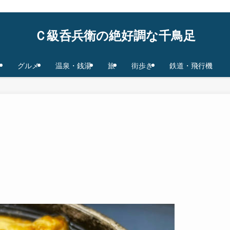
鉄道/飛行機 base in Tokyo/Osaka,JAPAN
Ｃ級呑兵衛の絶好調な千鳥足
グルメ
温泉・銭湯
旅
街歩き
鉄道・飛行機