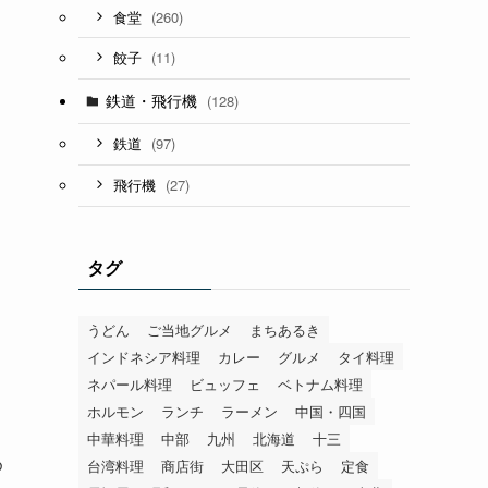
(260)
食堂
(11)
餃子
鉄道・飛行機
(128)
(97)
鉄道
(27)
飛行機
タグ
うどん
ご当地グルメ
まちあるき
インドネシア料理
カレー
グルメ
タイ料理
ネパール料理
ビュッフェ
ベトナム料理
ホルモン
ランチ
ラーメン
中国・四国
中華料理
中部
九州
北海道
十三
め
台湾料理
商店街
大田区
天ぷら
定食