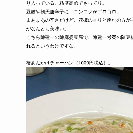
り入っている。粘度高めで
もってり。
豆豉や朝天唐辛子に、ニンニクがゴロゴロ。
まあまあの辛さだけど、花椒の香りと痺れの方が
がなんとも美味い。
こちら
陳建一の陳麻婆豆腐で、
陳建一考案の陳豆
れるというわけですな。
蟹あんかけチャーハン（1000円税込）。