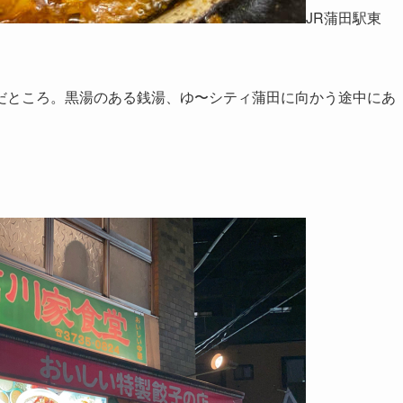
JR蒲田駅東
だところ。黒湯のある銭湯、ゆ〜シティ蒲田に向かう途中にあ