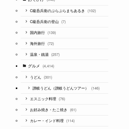
(102)
C級呑兵衛のぷらぷらまちあるき
(7)
C級呑兵衛の登山
(139)
国内旅行
(72)
海外旅行
(257)
温泉・銭湯
グルメ
(4,414)
(301)
うどん
(146)
讃岐うどん（讃岐うどんツアー）
(76)
エスニック料理
(61)
お好み焼き・たこ焼き
(114)
カレー・インド料理