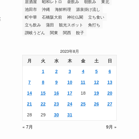
居酒屋
昭和レトロ
昼飲み
朝飲み
東北
池田市
沖縄
海鮮料理
源泉掛け流し
町中華
石橋阪大前
神社仏閣
立ち食い
婆
立ち飲み
蒲田
観光スポット
角打ち
讃岐うどん
関東
関西
餃子
2023年8月
月
火
水
木
金
土
日
1
2
3
4
5
6
7
8
9
10
11
12
13
14
15
16
17
18
19
20
21
22
23
24
25
26
27
28
29
30
31
« 7月
9月 »