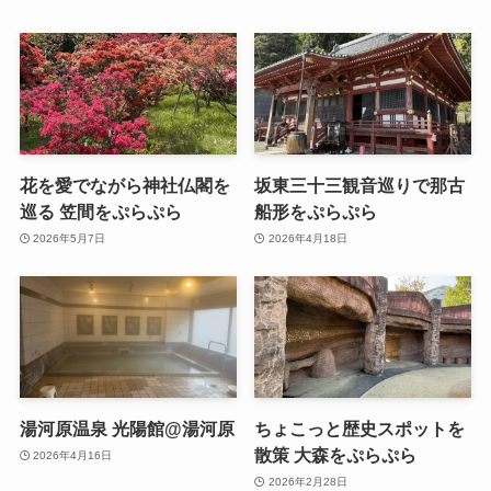
花を愛でながら神社仏閣を
坂東三十三観音巡りで那古
巡る 笠間をぷらぷら
船形をぷらぷら
2026年5月7日
2026年4月18日
湯河原温泉 光陽館@湯河原
ちょこっと歴史スポットを
散策 大森をぷらぷら
2026年4月16日
2026年2月28日