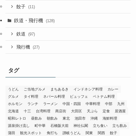
餃子
(11)
鉄道・飛行機
(128)
鉄道
(97)
飛行機
(27)
タグ
うどん
ご当地グルメ
まちあるき
インドネシア料理
カレー
グルメ
タイ料理
ネパール料理
ビュッフェ
ベトナム料理
ホルモン
ランチ
ラーメン
中国・四国
中華料理
中部
九州
北海道
十三
台湾料理
商店街
大田区
天ぷら
定食
居酒屋
昭和レトロ
昼飲み
朝飲み
東北
池田市
沖縄
海鮮料理
源泉掛け流し
町中華
石橋阪大前
神社仏閣
立ち食い
立ち飲み
蒲田
観光スポット
角打ち
讃岐うどん
関東
関西
餃子