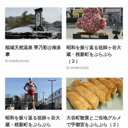
稲城天然温泉 季乃彩@南多
昭和を振り返る祖師ヶ谷大
摩
蔵・桜新町をぷらぷら
（２）
2026年2月19日
2026年2月9日
昭和を振り返る祖師ヶ谷大
大谷町散策とご当地グルメ
蔵・桜新町をぷらぷら
で宇都宮をぷらぷら（２）