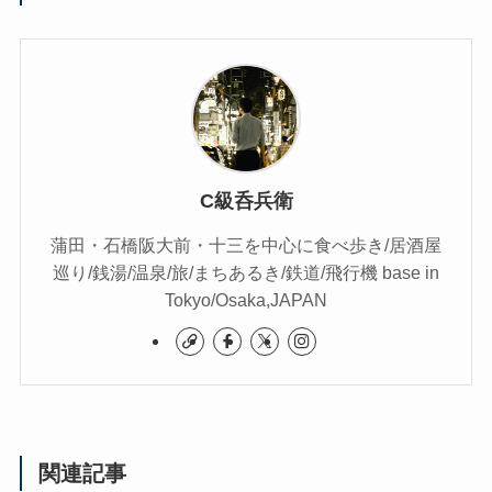
C級呑兵衛
蒲田・石橋阪大前・十三を中心に食べ歩き/居酒屋
巡り/銭湯/温泉/旅/まちあるき/鉄道/飛行機 base in
Tokyo/Osaka,JAPAN
関連記事