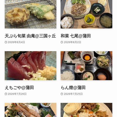
天ぷら旬菜 由庵@三国ヶ丘
和菜 七尾@蒲田
2026年8月4日
2026年8月2日
えちごや@蒲田
らん燈@蒲田
2026年7月26日
2026年7月25日