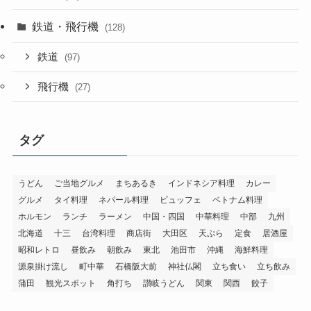
鉄道・飛行機
(128)
鉄道
(97)
飛行機
(27)
タグ
うどん
ご当地グルメ
まちあるき
インドネシア料理
カレー
グルメ
タイ料理
ネパール料理
ビュッフェ
ベトナム料理
ホルモン
ランチ
ラーメン
中国・四国
中華料理
中部
九州
北海道
十三
台湾料理
商店街
大田区
天ぷら
定食
居酒屋
昭和レトロ
昼飲み
朝飲み
東北
池田市
沖縄
海鮮料理
源泉掛け流し
町中華
石橋阪大前
神社仏閣
立ち食い
立ち飲み
蒲田
観光スポット
角打ち
讃岐うどん
関東
関西
餃子