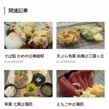
関連記事
そば処 かめや@御徒町
天ぷら旬菜 由庵@三国ヶ丘
2026年8月5日
2026年8月4日
和菜 七尾@蒲田
えちごや@蒲田