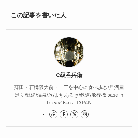
この記事を書いた人
C級呑兵衛
蒲田・石橋阪大前・十三を中心に食べ歩き/居酒屋
巡り/銭湯/温泉/旅/まちあるき/鉄道/飛行機 base in
Tokyo/Osaka,JAPAN