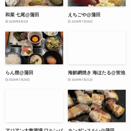
和菜 七尾@蒲田
えちごや@蒲田
2026年8月2日
2026年7月26日
らん燈@蒲田
海鮮網焼き 海ほたる@蛍池
2026年7月25日
2026年7月21日
アジアン大衆酒場 ワルンバ
カンガンスルレ@蒲田