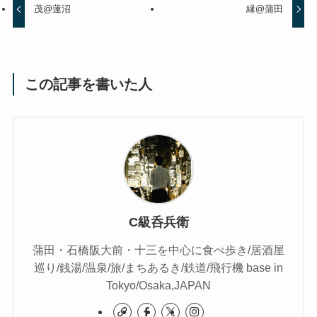
茂@蓮沼
縁@蒲田
この記事を書いた人
C級呑兵衛
蒲田・石橋阪大前・十三を中心に食べ歩き/居酒屋
巡り/銭湯/温泉/旅/まちあるき/鉄道/飛行機 base in
Tokyo/Osaka,JAPAN