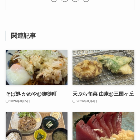
関連記事
そば処 かめや@御徒町
天ぷら旬菜 由庵@三国ヶ丘
2026年8月5日
2026年8月4日