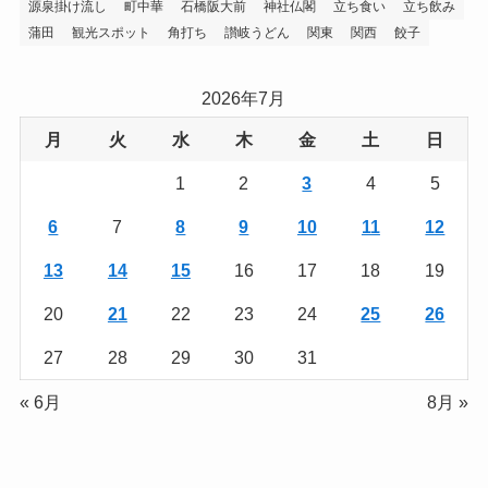
源泉掛け流し
町中華
石橋阪大前
神社仏閣
立ち食い
立ち飲み
蒲田
観光スポット
角打ち
讃岐うどん
関東
関西
餃子
2026年7月
月
火
水
木
金
土
日
1
2
3
4
5
6
7
8
9
10
11
12
13
14
15
16
17
18
19
20
21
22
23
24
25
26
27
28
29
30
31
« 6月
8月 »