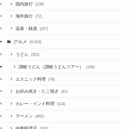
国内旅行
(139)
海外旅行
(72)
温泉・銭湯
(257)
グルメ
(4,413)
うどん
(301)
讃岐うどん（讃岐うどんツアー）
(146)
エスニック料理
(76)
お好み焼き・たこ焼き
(61)
カレー・インド料理
(114)
ラーメン
(401)
中華料理店
(293)