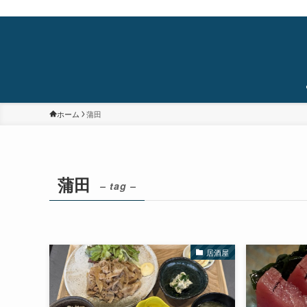
蒲田・石橋阪大前・十三を中心に食べ歩き/居酒屋巡り/銭湯/温泉/旅/まちあるき/
ホーム
蒲田
蒲田
– tag –
居酒屋