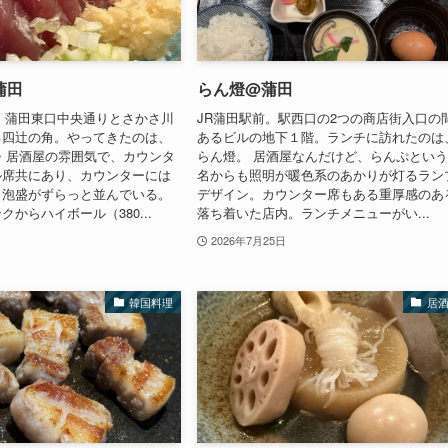
蒲田
らん燈@蒲田
。蒲田東口中央通りとさかさ川
JR蒲田駅前。駅西口の2つの商店街入口の
る四辻の角。やってきたのは、
あるビルの地下１階。ランチに訪れたのは
・居酒屋の雰囲気で、カウンタ
らん燈。 居酒屋なんだけど、らんぷとい
ル席共にあり、カウンターには
名からも照明が暖色系のあかりが灯るラン
、泡盛がずらっと並んでいる。
デザイン。カウンター席もある重厚感のあ
からハイボール（380...
落ち着いた店内。ランチメニューがい...
2026年7月25日
韓国料理
居