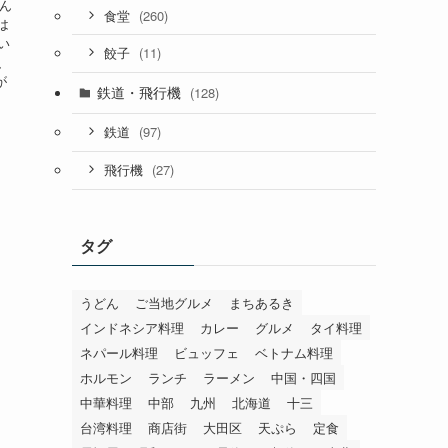
ん
(260)
食堂
は
い
(11)
餃子
、
が
鉄道・飛行機
(128)
(97)
鉄道
(27)
飛行機
タグ
うどん
ご当地グルメ
まちあるき
インドネシア料理
カレー
グルメ
タイ料理
ネパール料理
ビュッフェ
ベトナム料理
ホルモン
ランチ
ラーメン
中国・四国
中華料理
中部
九州
北海道
十三
台湾料理
商店街
大田区
天ぷら
定食