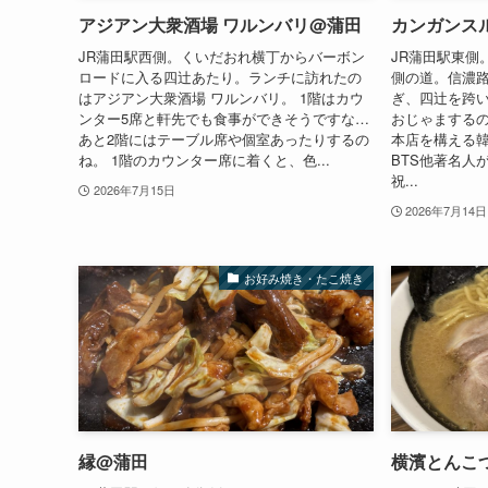
アジアン大衆酒場 ワルンバリ@蒲田
カンガンス
JR蒲田駅西側。くいだおれ横丁からバーボン
JR蒲田駅東側
ロードに入る四辻あたり。ランチに訪れたの
側の道。信濃
はアジアン大衆酒場 ワルンバリ。 1階はカウ
ぎ、四辻を跨い
ンター5席と軒先でも食事ができそうですな…
おじゃまするの
あと2階にはテーブル席や個室あったりするの
本店を構える
ね。 1階のカウンター席に着くと、色...
BTS他著名人
祝...
2026年7月15日
2026年7月14日
お好み焼き・たこ焼き
縁@蒲田
横濱とんこつ