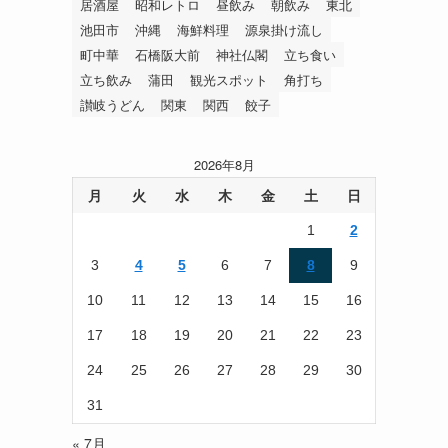
居酒屋
昭和レトロ
昼飲み
朝飲み
東北
池田市
沖縄
海鮮料理
源泉掛け流し
町中華
石橋阪大前
神社仏閣
立ち食い
立ち飲み
蒲田
観光スポット
角打ち
讃岐うどん
関東
関西
餃子
2026年8月
月
火
水
木
金
土
日
1
2
3
4
5
6
7
8
9
10
11
12
13
14
15
16
17
18
19
20
21
22
23
24
25
26
27
28
29
30
31
« 7月