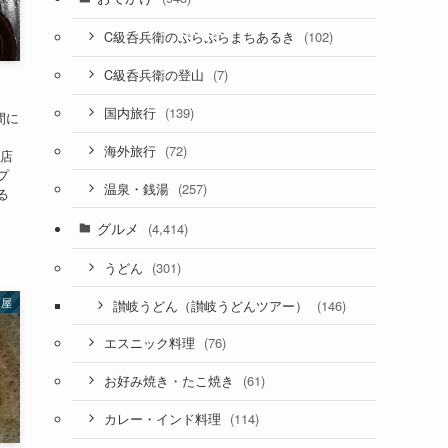
(102)
C級呑兵衛のぷらぷらまちあるき
(7)
C級呑兵衛の登山
(139)
国内旅行
間に
、
(72)
海外旅行
う店
プ
(257)
温泉・銭湯
る
グルメ
(4,414)
(301)
うどん
酒屋
(146)
讃岐うどん（讃岐うどんツアー）
(76)
エスニック料理
(61)
お好み焼き・たこ焼き
(114)
カレー・インド料理