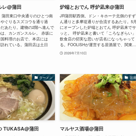
ルレ@蒲田
炉端とおでん 呼炉凪来@蒲田
。蒲田東口中央通りのひとつ南
JR蒲田駅西側。ドン・キホーテ北側のすず
路やぐりるスズコウを通り過
ん通りと多摩堤通りが合流するあたり。5
だあたり。建物の2階へ進んで
にオープンした炉端とおてん 呼炉凪来で
は、カンガンスルレ。 赤坂に
ッと。 呼炉凪来と書いて「ころなぎらい
韓国料理のお店で、本店には
飲食店の切実な思いが店名になっちゃって
が訪れている。蒲田店は土日
る。FOOLISHが運営する居酒屋で、関東..
2026年7月10日
ラーメン
居
 TUKASA@蒲田
マルヤス酒場@蒲田