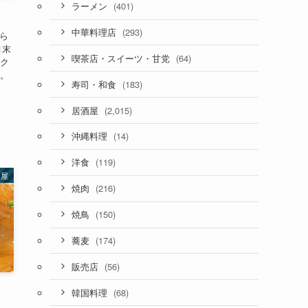
(401)
ラーメン
(293)
中華料理店
ら
月末
(64)
喫茶店・スイーツ・甘党
サク
」。
(183)
寿司・和食
.
(2,015)
居酒屋
(14)
沖縄料理
(119)
洋食
酒屋
(216)
焼肉
(150)
焼鳥
(174)
蕎麦
(56)
販売店
(68)
韓国料理