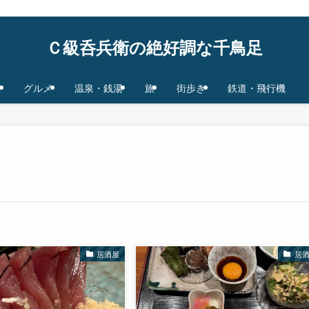
鉄道/飛行機 base in Tokyo/Osaka,JAPAN
Ｃ級呑兵衛の絶好調な千鳥足
グルメ
温泉・銭湯
旅
街歩き
鉄道・飛行機
居酒屋
居