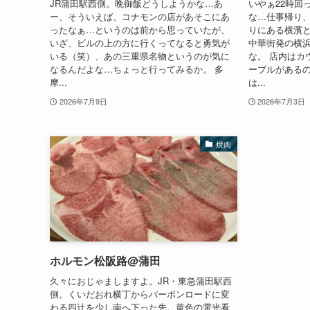
JR蒲田駅西側。晩御飯どうしようかな…あ
いやぁ22時回
ー、そういえば、コナモンの店があそこにあ
な…仕事帰り、
ったなぁ…というのは前から思っていたが、
りにある横濱と
いざ、ビルの上の方に行くってなると勇気が
中華街発の横
いる（笑）、あの三重県名物というのが気に
な。 店内はカ
なるんだよな…ちょっと行ってみるか。 多
ーブルがある
摩...
は...
2026年7月9日
2026年7月3日
焼肉
ホルモン松阪路@蒲田
久々におじゃましますよ。JR・東急蒲田駅西
側。くいだおれ横丁からバーボンロードに変
わる四辻を少し南へ下った先。黄色の電光看