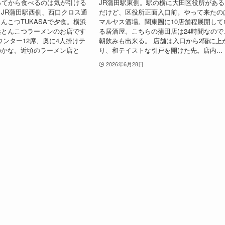
ってから食べるのは気が引ける
JR蒲田駅東側。駅の横に大田区役所がある
JR蒲田駅西側、西口クロス通
だけど、区役所正面入口前。やって来たの
んこつTUKASAで夕食。横浜
マルヤス酒場。関東圏に10店舗程展開して
浜とんこつラーメンのお店です
る居酒屋。こちらの蒲田店は24時間なので
ウンター12席、奥に4人掛けテ
朝飲みも出来る。 店舗は入口から2階に上
のかな。近頃のラーメン店と
り、和テイストな引戸を開けた先。店内...
2026年6月28日