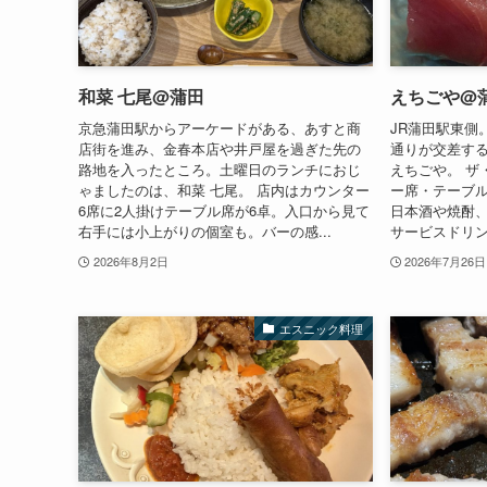
和菜 七尾@蒲田
えちごや@
京急蒲田駅からアーケードがある、あすと商
JR蒲田駅東側
店街を進み、金春本店や井戸屋を過ぎた先の
通りが交差す
路地を入ったところ。土曜日のランチにおじ
えちごや。 ザ
ゃましたのは、和菜 七尾。 店内はカウンター
ー席・テーブ
6席に2人掛けテーブル席が6卓。入口から見て
日本酒や焼酎
右手には小上がりの個室も。バーの感...
サービスドリンク
2026年8月2日
2026年7月26日
エスニック料理