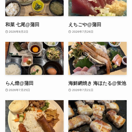
和菜 七尾@蒲田
えちごや@蒲田
2026年8月2日
2026年7月26日
らん燈@蒲田
海鮮網焼き 海ほたる@蛍池
2026年7月25日
2026年7月21日