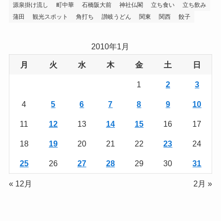
源泉掛け流し
町中華
石橋阪大前
神社仏閣
立ち食い
立ち飲み
蒲田
観光スポット
角打ち
讃岐うどん
関東
関西
餃子
2010年1月
月
火
水
木
金
土
日
1
2
3
4
5
6
7
8
9
10
11
12
13
14
15
16
17
18
19
20
21
22
23
24
25
26
27
28
29
30
31
« 12月
2月 »