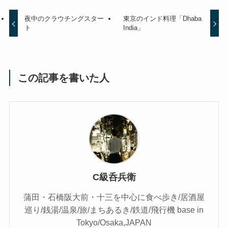
夜中のクラウチングスター
東京のインド料理「Dhaba
ト
India」
この記事を書いた人
C級呑兵衛
蒲田・石橋阪大前・十三を中心に食べ歩き/居酒屋
巡り/銭湯/温泉/旅/まちあるき/鉄道/飛行機 base in
Tokyo/Osaka,JAPAN