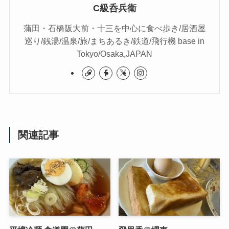
C級呑兵衛
蒲田・石橋阪大前・十三を中心に食べ歩き/居酒屋
巡り/銭湯/温泉/旅/まちあるき/鉄道/飛行機 base in
Tokyo/Osaka,JAPAN
関連記事