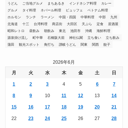
うどん
ご当地グルメ
まちあるき
インドネシア料理
カレー
グルメ
タイ料理
ネパール料理
ビュッフェ
ベトナム料理
ホルモン
ランチ
ラーメン
中国・四国
中華料理
中部
九州
北海道
十三
台湾料理
商店街
大田区
天ぷら
定食
居酒屋
昭和レトロ
昼飲み
朝飲み
東北
池田市
沖縄
海鮮料理
源泉掛け流し
町中華
石橋阪大前
神社仏閣
立ち食い
立ち飲み
蒲田
観光スポット
角打ち
讃岐うどん
関東
関西
餃子
2026年6月
月
火
水
木
金
土
日
1
2
3
4
5
6
7
8
9
10
11
12
13
14
15
16
17
18
19
20
21
22
23
24
25
26
27
28