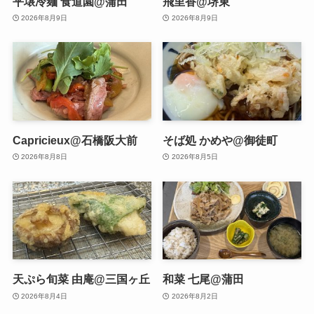
平壌冷麺 食道園@蒲田
飛里香@堺東
2026年8月9日
2026年8月9日
Capricieux@石橋阪大前
そば処 かめや@御徒町
2026年8月8日
2026年8月5日
天ぷら旬菜 由庵@三国ヶ丘
和菜 七尾@蒲田
2026年8月4日
2026年8月2日