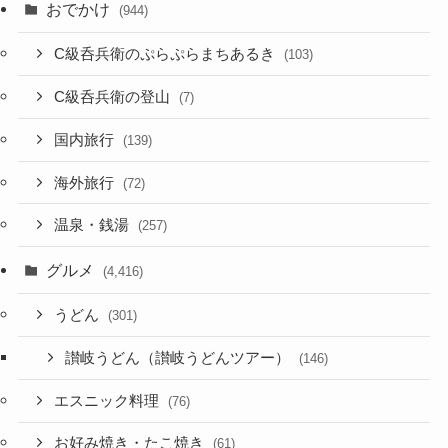
おでかけ
(944)
C級呑兵衛のぷらぷらまちあるき
(103)
C級呑兵衛の登山
(7)
国内旅行
(139)
海外旅行
(72)
温泉・銭湯
(257)
グルメ
(4,416)
うどん
(301)
讃岐うどん（讃岐うどんツアー）
(146)
エスニック料理
(76)
お好み焼き・たこ焼き
(61)