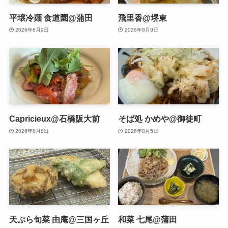
平壌冷麺 食道園@蒲田
飛里香@堺東
2026年8月9日
2026年8月9日
Capricieux@石橋阪大前
そば処 かめや@御徒町
2026年8月8日
2026年8月5日
天ぷら旬菜 由庵@三国ヶ丘
和菜 七尾@蒲田