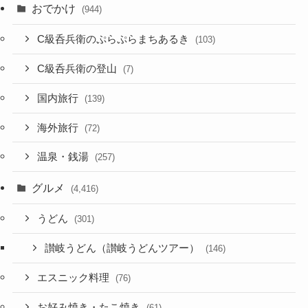
おでかけ
(944)
C級呑兵衛のぷらぷらまちあるき
(103)
C級呑兵衛の登山
(7)
国内旅行
(139)
海外旅行
(72)
温泉・銭湯
(257)
グルメ
(4,416)
うどん
(301)
讃岐うどん（讃岐うどんツアー）
(146)
エスニック料理
(76)
お好み焼き・たこ焼き
(61)