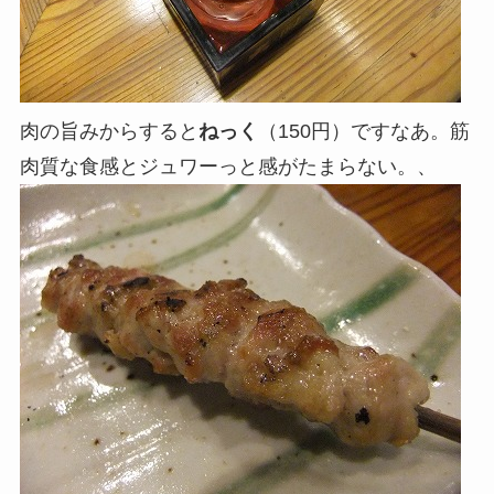
肉の旨みからすると
ねっく
（150円）ですなあ。筋
肉質な食感とジュワーっと感がたまらない。、