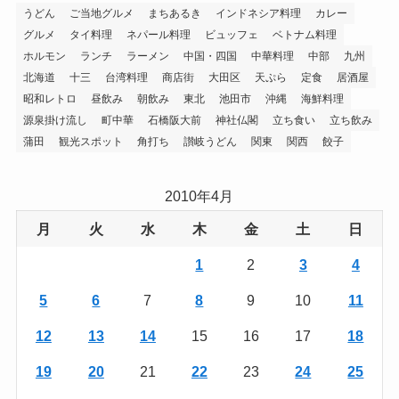
うどん
ご当地グルメ
まちあるき
インドネシア料理
カレー
グルメ
タイ料理
ネパール料理
ビュッフェ
ベトナム料理
ホルモン
ランチ
ラーメン
中国・四国
中華料理
中部
九州
北海道
十三
台湾料理
商店街
大田区
天ぷら
定食
居酒屋
昭和レトロ
昼飲み
朝飲み
東北
池田市
沖縄
海鮮料理
源泉掛け流し
町中華
石橋阪大前
神社仏閣
立ち食い
立ち飲み
蒲田
観光スポット
角打ち
讃岐うどん
関東
関西
餃子
2010年4月
月
火
水
木
金
土
日
1
2
3
4
5
6
7
8
9
10
11
12
13
14
15
16
17
18
19
20
21
22
23
24
25