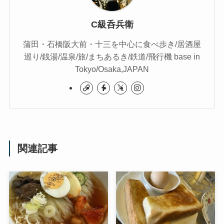
C級呑兵衛
蒲田・石橋阪大前・十三を中心に食べ歩き/居酒屋
巡り/銭湯/温泉/旅/まちあるき/鉄道/飛行機 base in
Tokyo/Osaka,JAPAN
関連記事