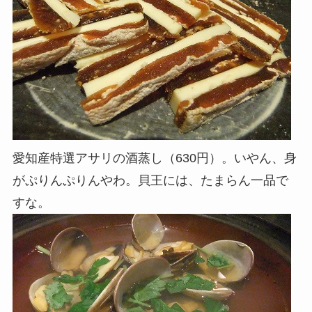
愛知産特選アサリの酒蒸し（630円）。いやん、身
がぷりんぷりんやわ。貝王には、たまらん一品で
すな。