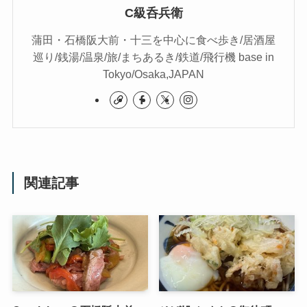
C級呑兵衛
蒲田・石橋阪大前・十三を中心に食べ歩き/居酒屋
巡り/銭湯/温泉/旅/まちあるき/鉄道/飛行機 base in
Tokyo/Osaka,JAPAN
関連記事