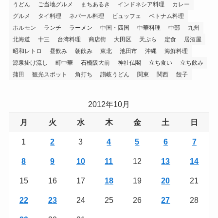
うどん
ご当地グルメ
まちあるき
インドネシア料理
カレー
グルメ
タイ料理
ネパール料理
ビュッフェ
ベトナム料理
ホルモン
ランチ
ラーメン
中国・四国
中華料理
中部
九州
北海道
十三
台湾料理
商店街
大田区
天ぷら
定食
居酒屋
昭和レトロ
昼飲み
朝飲み
東北
池田市
沖縄
海鮮料理
源泉掛け流し
町中華
石橋阪大前
神社仏閣
立ち食い
立ち飲み
蒲田
観光スポット
角打ち
讃岐うどん
関東
関西
餃子
2012年10月
月
火
水
木
金
土
日
1
2
3
4
5
6
7
8
9
10
11
12
13
14
15
16
17
18
19
20
21
22
23
24
25
26
27
28