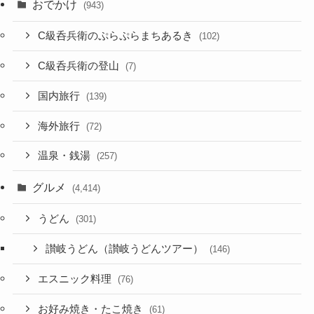
おでかけ
(943)
C級呑兵衛のぷらぷらまちあるき
(102)
C級呑兵衛の登山
(7)
国内旅行
(139)
海外旅行
(72)
温泉・銭湯
(257)
グルメ
(4,414)
うどん
(301)
讃岐うどん（讃岐うどんツアー）
(146)
エスニック料理
(76)
お好み焼き・たこ焼き
(61)