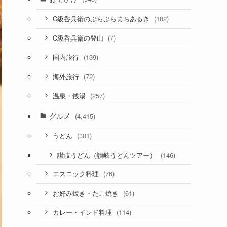
(102)
C級呑兵衛のぷらぷらまちあるき
(7)
C級呑兵衛の登山
(139)
国内旅行
(72)
海外旅行
(257)
温泉・銭湯
グルメ
(4,415)
(301)
うどん
(146)
讃岐うどん（讃岐うどんツアー）
(76)
エスニック料理
(61)
お好み焼き・たこ焼き
(114)
カレー・インド料理