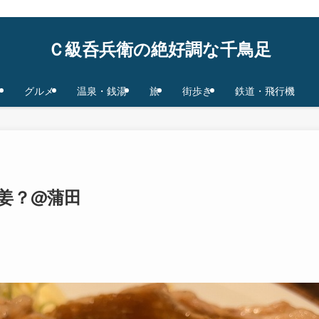
鉄道/飛行機 base in Tokyo/Osaka,JAPAN
Ｃ級呑兵衛の絶好調な千鳥足
グルメ
温泉・銭湯
旅
街歩き
鉄道・飛行機
姜？@蒲田