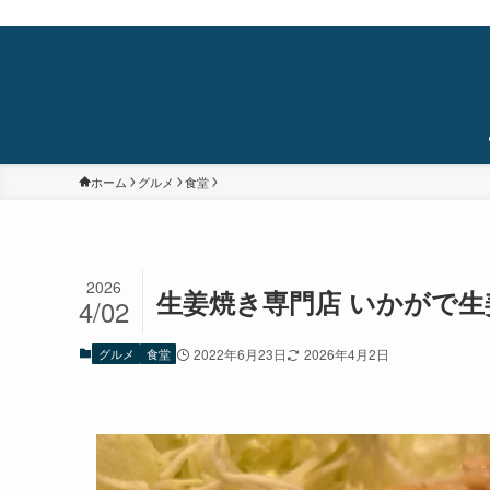
蒲田・石橋阪大前・十三を中心に食べ歩き/居酒屋巡り/銭湯/温泉/旅/まちあるき/
ホーム
グルメ
食堂
2026
生姜焼き専門店 いかがで生
4/02
グルメ
食堂
2022年6月23日
2026年4月2日