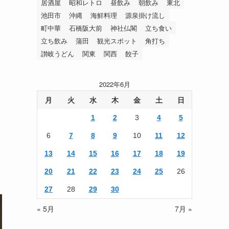
居酒屋
昭和レトロ
昼飲み
朝飲み
東北
池田市
沖縄
海鮮料理
源泉掛け流し
町中華
石橋阪大前
神社仏閣
立ち食い
立ち飲み
蒲田
観光スポット
角打ち
讃岐うどん
関東
関西
餃子
2022年6月
月
火
水
木
金
土
日
1
2
3
4
5
6
7
8
9
10
11
12
13
14
15
16
17
18
19
20
21
22
23
24
25
26
27
28
29
30
« 5月
7月 »