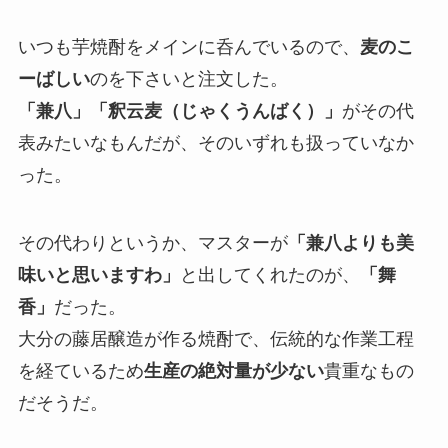
いつも芋焼酎をメインに呑んでいるので、
麦のこ
ーばしい
のを下さいと注文した。
「兼八」「釈云麦（じゃくうんばく）」
がその代
表みたいなもんだが、そのいずれも扱っていなか
った。
その代わりというか、マスターが
「兼八よりも美
味いと思いますわ」
と出してくれたのが、
「舞
香」
だった。
大分の藤居醸造が作る焼酎で、伝統的な作業工程
を経ているため
生産の絶対量が少ない
貴重なもの
だそうだ。