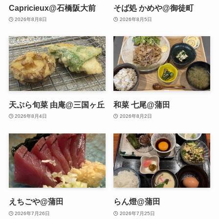
Capricieux@石橋阪大前
そば処 かめや@御徒町
2026年8月8日
2026年8月5日
天ぷら旬菜 由庵@三国ヶ丘
和菜 七尾@蒲田
2026年8月4日
2026年8月2日
えちごや@蒲田
らん燈@蒲田
2026年7月26日
2026年7月25日