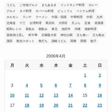
うどん
ご当地グルメ
まちあるき
インドネシア料理
カレー
グルメ
タイ料理
ネパール料理
ビュッフェ
ベトナム料理
ホルモン
ランチ
ラーメン
中国・四国
中華料理
中部
九州
北海道
十三
台湾料理
商店街
大田区
天ぷら
定食
居酒屋
昭和レトロ
昼飲み
朝飲み
東北
池田市
沖縄
海鮮料理
源泉掛け流し
町中華
石橋阪大前
神社仏閣
立ち食い
立ち飲み
蒲田
観光スポット
角打ち
讃岐うどん
関東
関西
餃子
2006年4月
月
火
水
木
金
土
日
1
2
3
4
5
6
7
8
9
10
11
12
13
14
15
16
17
18
19
20
21
22
23