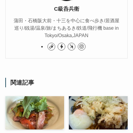
C級呑兵衛
蒲田・石橋阪大前・十三を中心に食べ歩き/居酒屋
巡り/銭湯/温泉/旅/まちあるき/鉄道/飛行機 base in
Tokyo/Osaka,JAPAN
関連記事