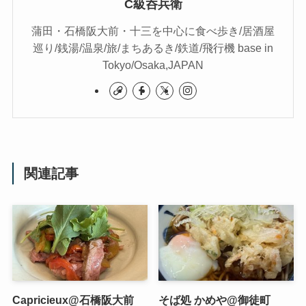
C級呑兵衛
蒲田・石橋阪大前・十三を中心に食べ歩き/居酒屋
巡り/銭湯/温泉/旅/まちあるき/鉄道/飛行機 base in
Tokyo/Osaka,JAPAN
関連記事
Capricieux@石橋阪大前
そば処 かめや@御徒町