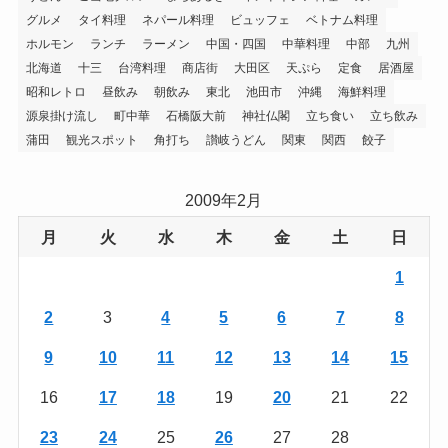
グルメ
タイ料理
ネパール料理
ビュッフェ
ベトナム料理
ホルモン
ランチ
ラーメン
中国・四国
中華料理
中部
九州
北海道
十三
台湾料理
商店街
大田区
天ぷら
定食
居酒屋
昭和レトロ
昼飲み
朝飲み
東北
池田市
沖縄
海鮮料理
源泉掛け流し
町中華
石橋阪大前
神社仏閣
立ち食い
立ち飲み
蒲田
観光スポット
角打ち
讃岐うどん
関東
関西
餃子
2009年2月
月
火
水
木
金
土
日
1
2
3
4
5
6
7
8
9
10
11
12
13
14
15
16
17
18
19
20
21
22
23
24
25
26
27
28