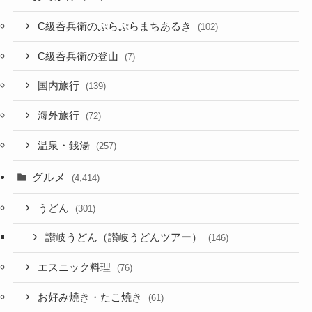
C級呑兵衛のぷらぷらまちあるき
(102)
C級呑兵衛の登山
(7)
国内旅行
(139)
海外旅行
(72)
温泉・銭湯
(257)
グルメ
(4,414)
うどん
(301)
讃岐うどん（讃岐うどんツアー）
(146)
エスニック料理
(76)
お好み焼き・たこ焼き
(61)