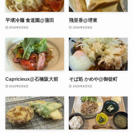
平壌冷麺 食道園@蒲田
飛里香@堺東
2026年8月9日
2026年8月9日
Capricieux@石橋阪大前
そば処 かめや@御徒町
2026年8月8日
2026年8月5日