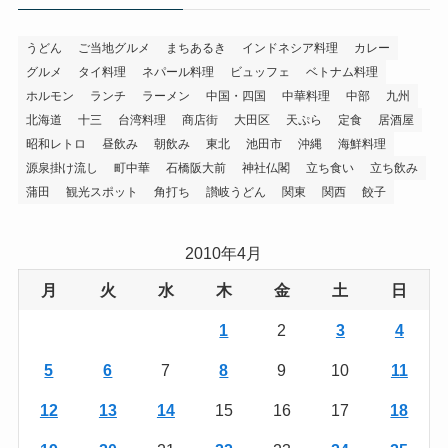
うどん
ご当地グルメ
まちあるき
インドネシア料理
カレー
グルメ
タイ料理
ネパール料理
ビュッフェ
ベトナム料理
ホルモン
ランチ
ラーメン
中国・四国
中華料理
中部
九州
北海道
十三
台湾料理
商店街
大田区
天ぷら
定食
居酒屋
昭和レトロ
昼飲み
朝飲み
東北
池田市
沖縄
海鮮料理
源泉掛け流し
町中華
石橋阪大前
神社仏閣
立ち食い
立ち飲み
蒲田
観光スポット
角打ち
讃岐うどん
関東
関西
餃子
2010年4月
月
火
水
木
金
土
日
1
2
3
4
5
6
7
8
9
10
11
12
13
14
15
16
17
18