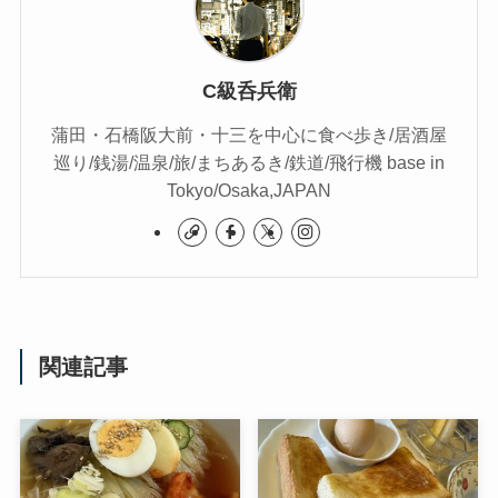
C級呑兵衛
蒲田・石橋阪大前・十三を中心に食べ歩き/居酒屋
巡り/銭湯/温泉/旅/まちあるき/鉄道/飛行機 base in
Tokyo/Osaka,JAPAN
関連記事