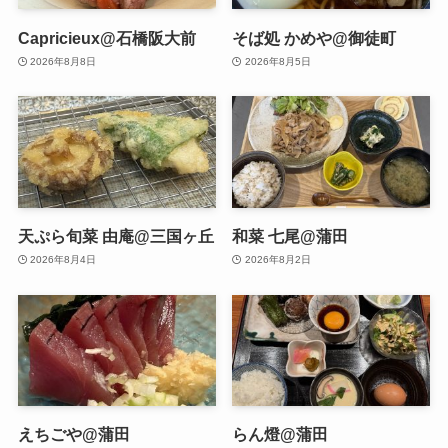
Capricieux@石橋阪大前
そば処 かめや@御徒町
2026年8月8日
2026年8月5日
天ぷら旬菜 由庵@三国ヶ丘
和菜 七尾@蒲田
2026年8月4日
2026年8月2日
えちごや@蒲田
らん燈@蒲田