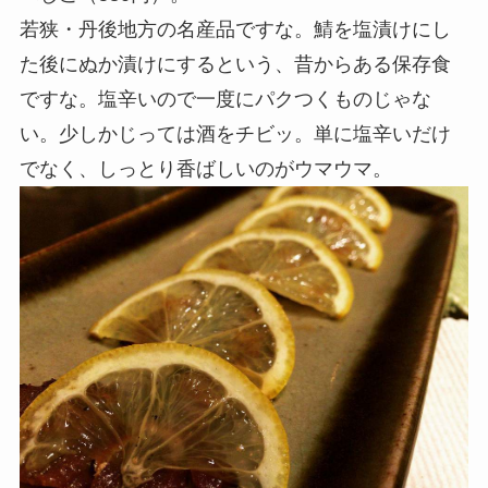
若狭・丹後地方の名産品ですな。鯖を塩漬けにし
た後にぬか漬けにするという、昔からある保存食
ですな。塩辛いので一度にパクつくものじゃな
い。少しかじっては酒をチビッ。単に塩辛いだけ
でなく、しっとり香ばしいのがウマウマ。