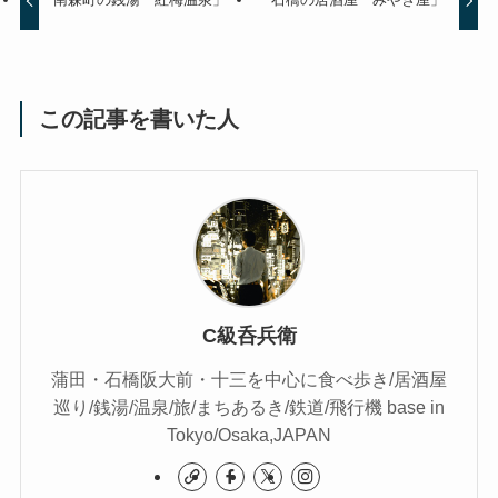
この記事を書いた人
C級呑兵衛
蒲田・石橋阪大前・十三を中心に食べ歩き/居酒屋
巡り/銭湯/温泉/旅/まちあるき/鉄道/飛行機 base in
Tokyo/Osaka,JAPAN