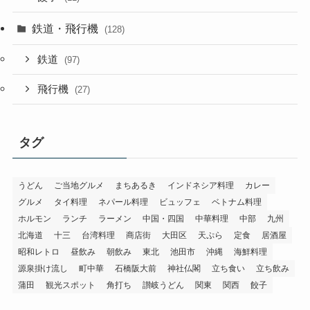
鉄道・飛行機
(128)
鉄道
(97)
飛行機
(27)
タグ
うどん
ご当地グルメ
まちあるき
インドネシア料理
カレー
グルメ
タイ料理
ネパール料理
ビュッフェ
ベトナム料理
ホルモン
ランチ
ラーメン
中国・四国
中華料理
中部
九州
北海道
十三
台湾料理
商店街
大田区
天ぷら
定食
居酒屋
昭和レトロ
昼飲み
朝飲み
東北
池田市
沖縄
海鮮料理
源泉掛け流し
町中華
石橋阪大前
神社仏閣
立ち食い
立ち飲み
蒲田
観光スポット
角打ち
讃岐うどん
関東
関西
餃子