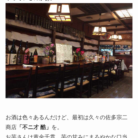
お酒は色々あるんだけど、最初は久々の佐多宗二
商店
「不ニ才 酷」
を。
お芋さんは黄金千貫、芋の甘みにまろやかな口当