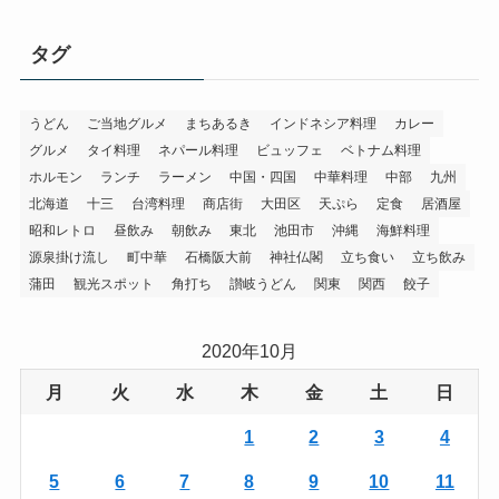
タグ
うどん
ご当地グルメ
まちあるき
インドネシア料理
カレー
グルメ
タイ料理
ネパール料理
ビュッフェ
ベトナム料理
ホルモン
ランチ
ラーメン
中国・四国
中華料理
中部
九州
北海道
十三
台湾料理
商店街
大田区
天ぷら
定食
居酒屋
昭和レトロ
昼飲み
朝飲み
東北
池田市
沖縄
海鮮料理
源泉掛け流し
町中華
石橋阪大前
神社仏閣
立ち食い
立ち飲み
蒲田
観光スポット
角打ち
讃岐うどん
関東
関西
餃子
2020年10月
月
火
水
木
金
土
日
1
2
3
4
5
6
7
8
9
10
11