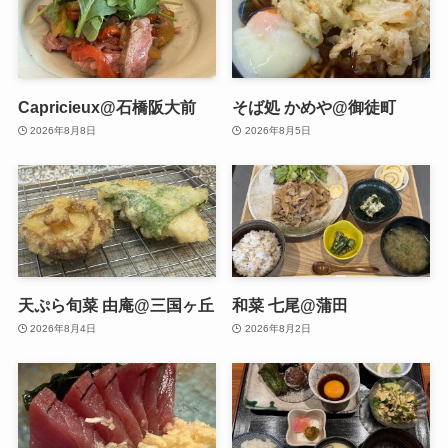
Capricieux@石橋阪大前
そば処 かめや@御徒町
2026年8月8日
2026年8月5日
天ぷら旬菜 由庵@三国ヶ丘
和菜 七尾@蒲田
2026年8月4日
2026年8月2日