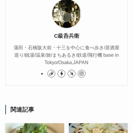
C級呑兵衛
蒲田・石橋阪大前・十三を中心に食べ歩き/居酒屋
巡り/銭湯/温泉/旅/まちあるき/鉄道/飛行機 base in
Tokyo/Osaka,JAPAN
関連記事