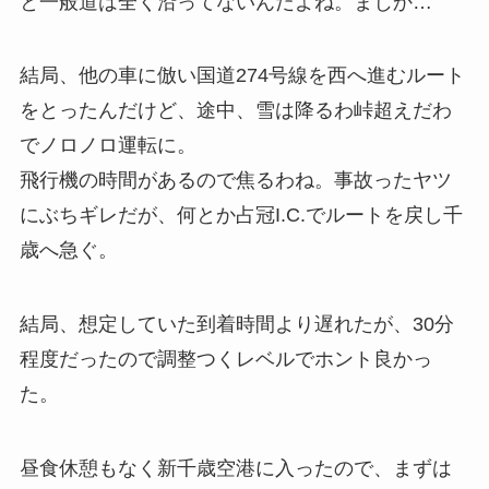
と一般道は全く沿ってないんだよね。まじか…
結局、他の車に倣い国道274号線を西へ進むルート
をとったんだけど、途中、雪は降るわ峠超えだわ
でノロノロ運転に。
飛行機の時間があるので焦るわね。事故ったヤツ
にぶちギレだが、何とか占冠I.C.でルートを戻し千
歳へ急ぐ。
結局、想定していた到着時間より遅れたが、30分
程度だったので調整つくレベルでホント良かっ
た。
昼食休憩もなく新千歳空港に入ったので、まずは