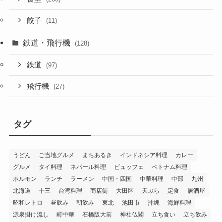
餃子
(11)
鉄道・飛行機
(128)
鉄道
(97)
飛行機
(27)
タグ
うどん
ご当地グルメ
まちあるき
インドネシア料理
カレー
グルメ
タイ料理
ネパール料理
ビュッフェ
ベトナム料理
ホルモン
ランチ
ラーメン
中国・四国
中華料理
中部
九州
北海道
十三
台湾料理
商店街
大田区
天ぷら
定食
居酒屋
昭和レトロ
昼飲み
朝飲み
東北
池田市
沖縄
海鮮料理
源泉掛け流し
町中華
石橋阪大前
神社仏閣
立ち食い
立ち飲み