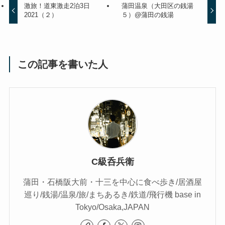
激旅！道東激走2泊3日
蒲田温泉（大田区の銭湯
2021（２）
５）@蒲田の銭湯
この記事を書いた人
C級呑兵衛
蒲田・石橋阪大前・十三を中心に食べ歩き/居酒屋
巡り/銭湯/温泉/旅/まちあるき/鉄道/飛行機 base in
Tokyo/Osaka,JAPAN