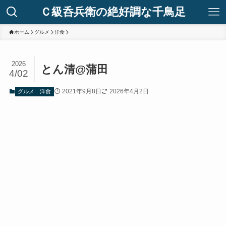
Ｃ級呑兵衛の絶好調な千鳥足
ホーム
グルメ
洋食
2026
とん清@蒲田
4/02
2021年9月8日
2026年4月2日
グルメ
洋食