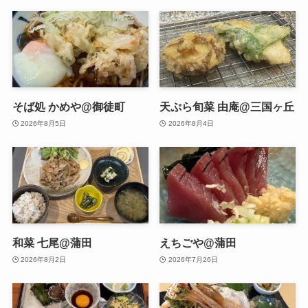
そば処 かめや@御徒町
天ぷら旬菜 由庵@三国ヶ丘
2026年8月5日
2026年8月4日
和菜 七尾@蒲田
えちごや@蒲田
2026年8月2日
2026年7月26日