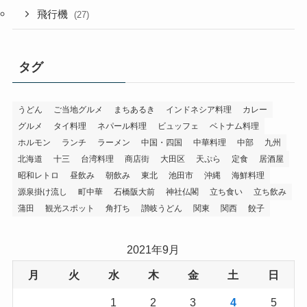
飛行機
(27)
タグ
うどん
ご当地グルメ
まちあるき
インドネシア料理
カレー
グルメ
タイ料理
ネパール料理
ビュッフェ
ベトナム料理
ホルモン
ランチ
ラーメン
中国・四国
中華料理
中部
九州
北海道
十三
台湾料理
商店街
大田区
天ぷら
定食
居酒屋
昭和レトロ
昼飲み
朝飲み
東北
池田市
沖縄
海鮮料理
源泉掛け流し
町中華
石橋阪大前
神社仏閣
立ち食い
立ち飲み
蒲田
観光スポット
角打ち
讃岐うどん
関東
関西
餃子
2021年9月
月
火
水
木
金
土
日
1
2
3
4
5