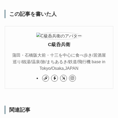
この記事を書いた人
C級呑兵衛
蒲田・石橋阪大前・十三を中心に食べ歩き/居酒屋
巡り/銭湯/温泉/旅/まちあるき/鉄道/飛行機 base in
Tokyo/Osaka,JAPAN
関連記事