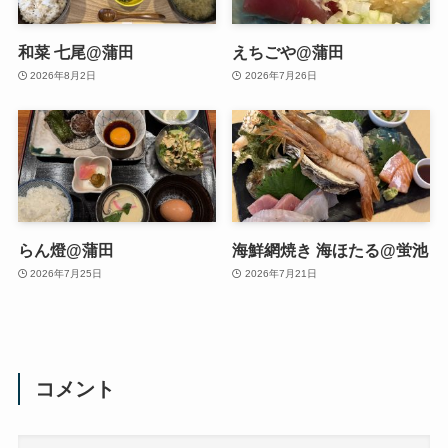
和菜 七尾@蒲田
えちごや@蒲田
2026年8月2日
2026年7月26日
らん燈@蒲田
海鮮網焼き 海ほたる@蛍池
2026年7月25日
2026年7月21日
コメント