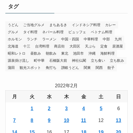
タグ
うどん
ご当地グルメ
まちあるき
インドネシア料理
カレー
グルメ
タイ料理
ネパール料理
ビュッフェ
ベトナム料理
ホルモン
ランチ
ラーメン
中国・四国
中華料理
中部
九州
北海道
十三
台湾料理
商店街
大田区
天ぷら
定食
居酒屋
昭和レトロ
昼飲み
朝飲み
東北
池田市
沖縄
海鮮料理
源泉掛け流し
町中華
石橋阪大前
神社仏閣
立ち食い
立ち飲み
蒲田
観光スポット
角打ち
讃岐うどん
関東
関西
餃子
2022年2月
月
火
水
木
金
土
日
1
2
3
4
5
6
7
8
9
10
11
12
13
14
15
16
17
18
19
20