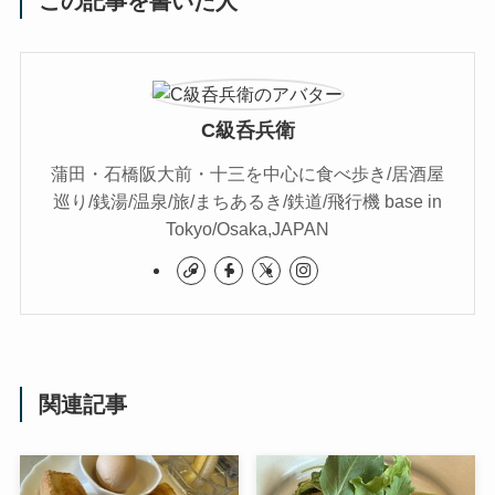
この記事を書いた人
C級呑兵衛
蒲田・石橋阪大前・十三を中心に食べ歩き/居酒屋
巡り/銭湯/温泉/旅/まちあるき/鉄道/飛行機 base in
Tokyo/Osaka,JAPAN
関連記事