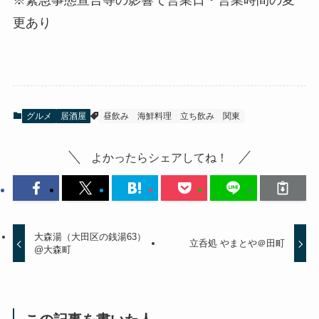
更あり
グルメ
居酒屋
昼飲み
海鮮料理
立ち飲み
関東
よかったらシェアしてね！
大森湯（大田区の銭湯63）
立呑処 やまとや＠田町
@大森町