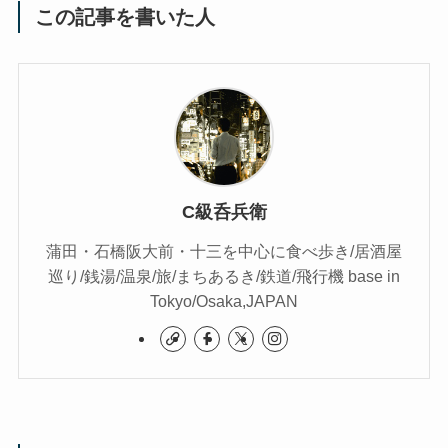
この記事を書いた人
C級呑兵衛
蒲田・石橋阪大前・十三を中心に食べ歩き/居酒屋
巡り/銭湯/温泉/旅/まちあるき/鉄道/飛行機 base in
Tokyo/Osaka,JAPAN