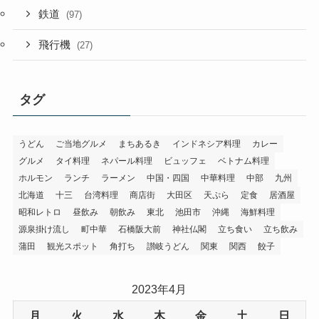
鉄道
(97)
飛行機
(27)
タグ
うどん
ご当地グルメ
まちあるき
インドネシア料理
カレー
グルメ
タイ料理
ネパール料理
ビュッフェ
ベトナム料理
ホルモン
ランチ
ラーメン
中国・四国
中華料理
中部
九州
北海道
十三
台湾料理
商店街
大田区
天ぷら
定食
居酒屋
昭和レトロ
昼飲み
朝飲み
東北
池田市
沖縄
海鮮料理
源泉掛け流し
町中華
石橋阪大前
神社仏閣
立ち食い
立ち飲み
蒲田
観光スポット
角打ち
讃岐うどん
関東
関西
餃子
2023年4月
月
火
水
木
金
土
日