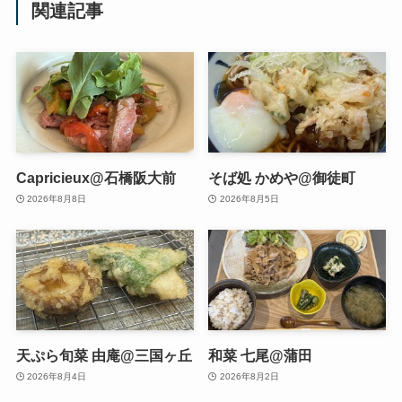
関連記事
Capricieux@石橋阪大前
そば処 かめや@御徒町
2026年8月8日
2026年8月5日
天ぷら旬菜 由庵@三国ヶ丘
和菜 七尾@蒲田
2026年8月4日
2026年8月2日