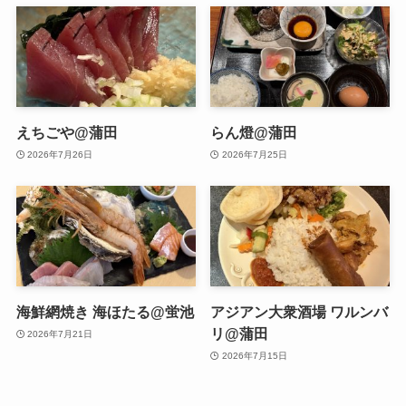
えちごや@蒲田
らん燈@蒲田
2026年7月26日
2026年7月25日
海鮮網焼き 海ほたる@蛍池
アジアン大衆酒場 ワルンバ
リ@蒲田
2026年7月21日
2026年7月15日